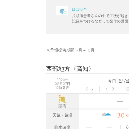
ほぼ安全
片頭痛患者さんの中で症状が起き
記録をつけるなどして発作の誘因
※予報提供期間 9月～10月
西部地方〈高知〉
2026年
8/7
今日
(
08月07日
12時発表
0-6
6-12
1
頭痛
30
天気・気温
℃
6
降水確率