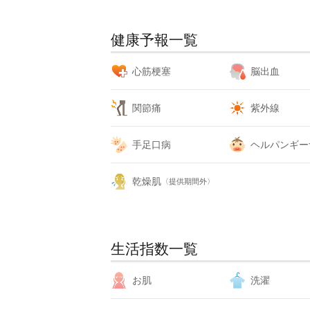
健康予報一覧
心筋梗塞
脳出血
関節痛
紫外線
手足口病
ヘルパンギー
乾燥肌
〈提供期間外〉
生活指数一覧
お肌
洗濯