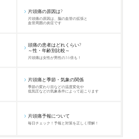
片頭痛の原因は?
片頭痛の原因は、脳の血管の拡張と
血管周囲の炎症です
頭痛の患者はどれくらい?
～性・年齢別比較～
片頭痛は女性が男性の3.6倍も！
片頭痛と季節・気象の関係
季節の変わり目などの温度変化や
低気圧などの気象条件によって起こります
片頭痛予報について
毎日チェック！予報と対策を正しく理解！