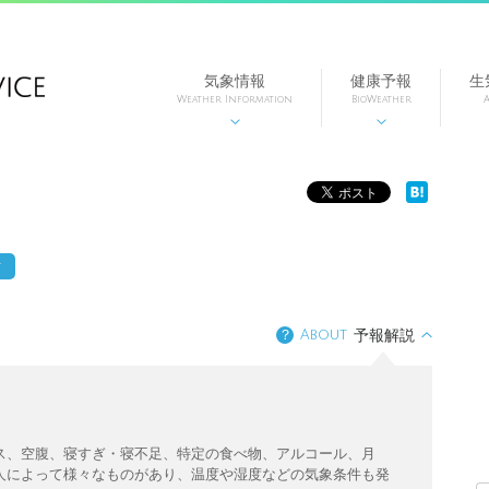
気象情報
健康予報
生
Weather Information
BioWeather
A


方
？
About
予報解説
ス、空腹、寝すぎ・寝不足、特定の食べ物、アルコール、月
人によって様々なものがあり、温度や湿度などの気象条件も発