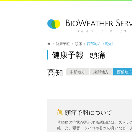
バイオウェザーサービス
健康予報
頭痛
西部地方〈高知〉
健康予報 頭痛
高知
中部地方
東部地方
西部地
頭痛予報について
片頭痛の症状が悪化する誘因には、ストレ
経、光、騒音、タバコや香水の臭いなど、