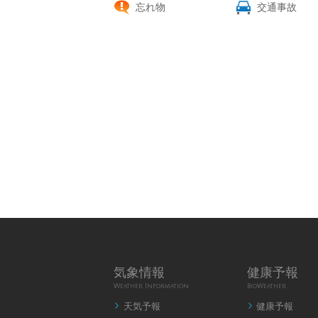
忘れ物
交通事故
気象情報
健康予報
Weather Information
BioWeather
天気予報
健康予報

