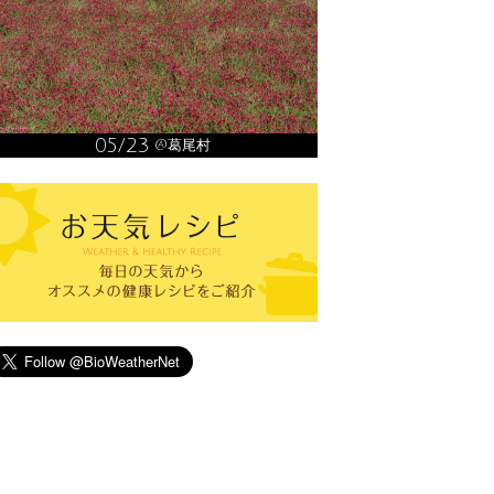
05/23
@葛尾村