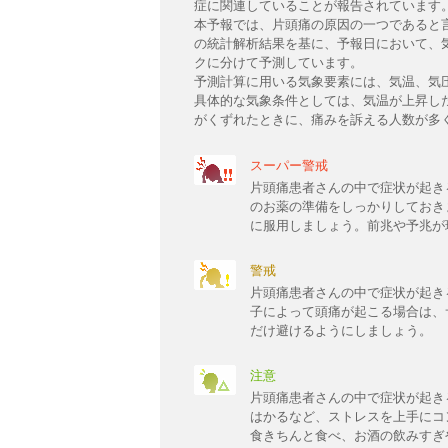
症に関連していることが報告されています
本予報では、片頭痛の原因の一つであると
の統計解析結果を基に、予報日において、
クに分けて予測しています。
予測計算に用いる気象要素には、気温、気
具体的な気象条件としては、気温が上昇し
がくずれたときに、痛みを訴える人数が多
スーパー警戒
片頭痛患者さんの中で症状が起き
のお薬の準備をしっかりしておき
に服用しましょう。前兆や予兆が
警戒
片頭痛患者さんの中で症状が起き
子によって頭痛が起こる場合は、
だけ避けるようにしましょう。
注意
片頭痛患者さんの中で症状が起き
はかるなど、ストレスを上手にコ
食きちんと食べ、お酒の飲みすぎ