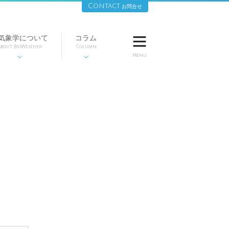
Contact
お問合せ
気象学について
コラム

bout BioWeather
Column
Menu

