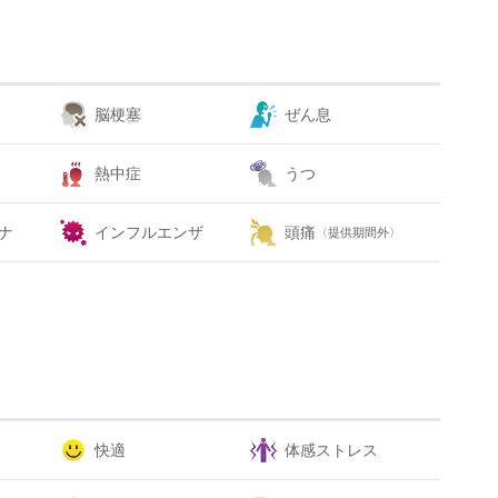
脳梗塞
ぜん息
熱中症
うつ
ナ
インフルエンザ
頭痛
〈提供期間外〉
快適
体感ストレス