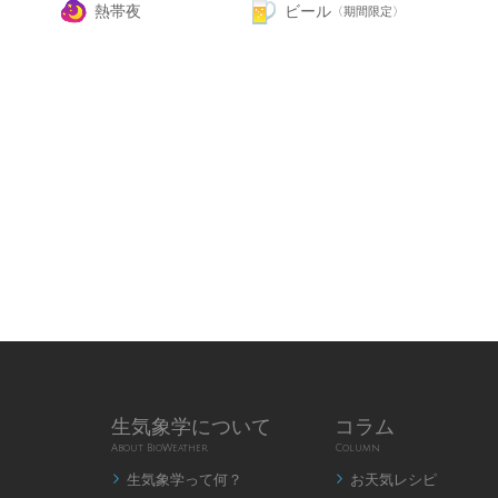
熱帯夜
ビール
〈期間限定〉
生気象学について
コラム
About BioWeather
Column
生気象学って何？
お天気レシピ

