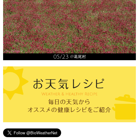
05/23
@葛尾村