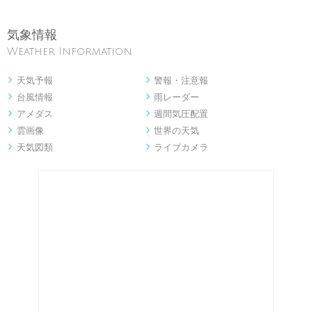
気象情報
Weather Information
天気予報
警報・注意報


台風情報
雨レーダー


アメダス
週間気圧配置


雲画像
世界の天気


天気図類
ライブカメラ

