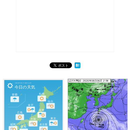

Weather Forecast
今日の天気
札幌
那覇
仙台
金沢
長野
広島
東京
大阪
福岡
名古屋
高知