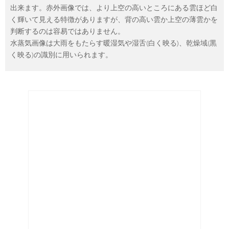
出来ます。赤外画像では、より上空の高いところにある雲ほど白
く輝いて見える特徴がありますが、背の高い雲か上空の薄雲かを
判断するのは容易ではありません。
水蒸気画像は大雨をもたらす暖湿気や湿舌(白く映る)、乾燥域(黒
く映る)の識別に用いられます。