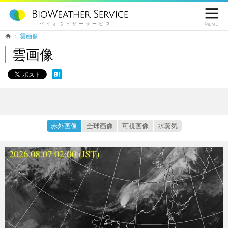

バイオウェザーサービス
Menu
雲画像
雲画像
赤外画像
全球画像
可視画像
水蒸気