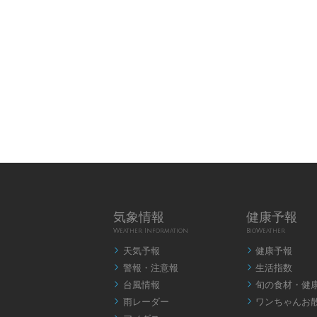
気象情報
健康予報
Weather Information
BioWeather
天気予報
健康予報


警報・注意報
生活指数


台風情報
旬の食材・健


雨レーダー
ワンちゃんお

