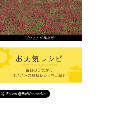
05/23
@葛尾村