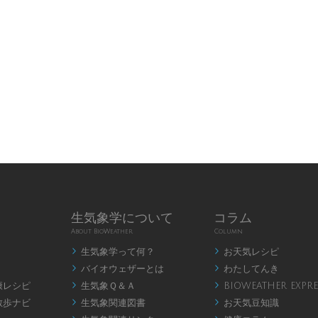
生気象学について
コラム
About BioWeather
Column
生気象学って何？
お天気レシピ


バイオウェザーとは
わたしてんき


康レシピ
生気象Ｑ＆Ａ
BIOWEATHER EXPRE


散歩ナビ
生気象関連図書
お天気豆知識

