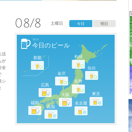
08/8
土曜日
今日
明日
Beer
今日のビール
生活
札幌
那覇
もが
安全
仙台
金沢
で
活シ
長野
広島
ま
東京
大阪
福岡
名古屋
高知