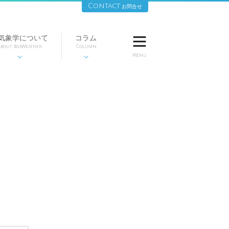
Contact
お問合せ
気象学について
コラム

bout BioWeather
Column
Menu

