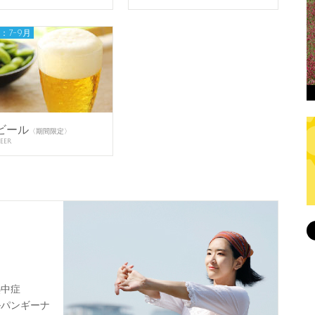
：7-9月
ビール
〈期間限定〉
eer
熱中症
ヘルパンギーナ