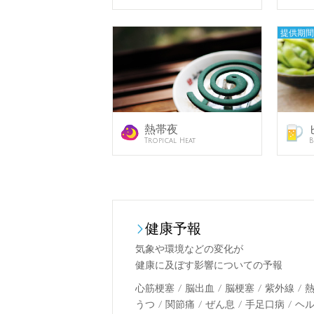
提供期間
熱帯夜
Tropical Heat
B
健康予報
気象や環境などの変化が
健康に及ぼす影響についての予報
心筋梗塞 / 脳出血 / 脳梗塞 / 紫外線 / 
うつ / 関節痛 / ぜん息 / 手足口病 / 