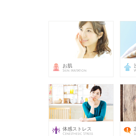
お肌
Skin Irritation
W
体感ストレス
Cenesthesic Stress
L