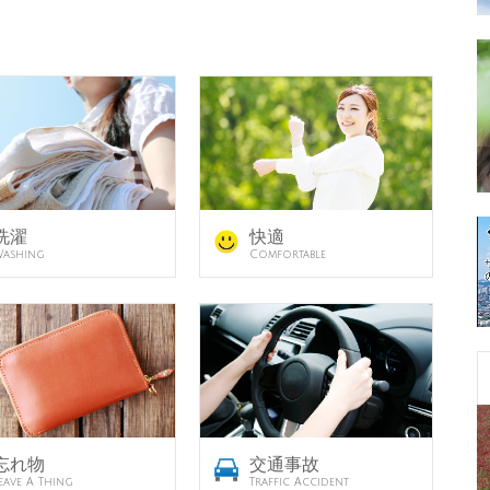
洗濯
快適
ashing
Comfortable
忘れ物
交通事故
eave A Thing
Traffic Accident