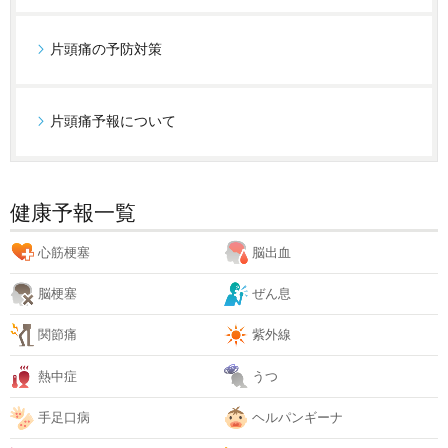
片頭痛の予防対策
片頭痛予報について
健康予報一覧
心筋梗塞
脳出血
脳梗塞
ぜん息
関節痛
紫外線
熱中症
うつ
手足口病
ヘルパンギーナ