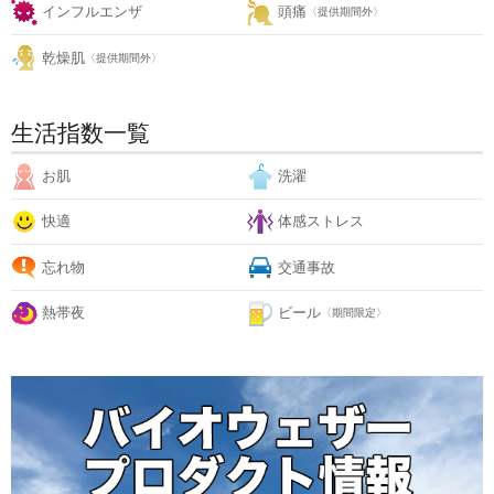
インフルエンザ
頭痛
〈提供期間外〉
乾燥肌
〈提供期間外〉
生活指数一覧
お肌
洗濯
快適
体感ストレス
忘れ物
交通事故
熱帯夜
ビール
〈期間限定〉