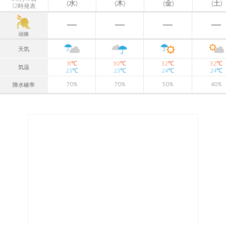
(水)
(木)
(金)
(土)
12時発表
頭痛
天気
℃
℃
℃
℃
31
30
32
32
気温
℃
℃
℃
℃
23
23
24
24
70
%
70
%
50
%
40
%
降水確率