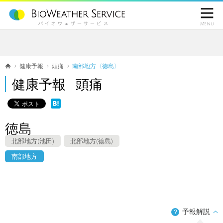

バイオウェザーサービス
Menu
健康予報
頭痛
南部地方〈徳島〉
健康予報 頭痛
徳島
北部地方(池田)
北部地方(徳島)
南部地方
予報解説
？