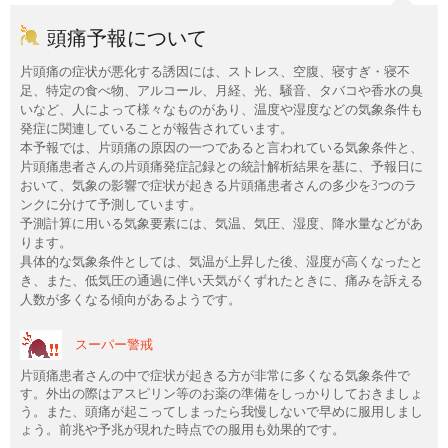
頭痛予報について
片頭痛の症状が悪化する誘因には、ストレス、空腹、寝すぎ・寝不
足、特定の食べ物、アルコール、月経、光、騒音、タバコや香水の臭
いなど、人によって様々なものがあり、温度や湿度などの気象条件も
発症に関連していることが報告されています。
本予報では、片頭痛の原因の一つであると言われている気象条件と、
片頭痛患者さんの片頭痛発症記録との統計解析結果を基に、予報日に
おいて、気象の影響で症状が起きる片頭痛患者さんの多少を3つのラ
ンクに分けて予測しています。
予測計算に用いる気象要素には、気温、気圧、湿度、降水量などがあ
ります。
具体的な気象条件としては、気温が上昇した後、湿度が高くなったと
き、また、低気圧の通過に伴い天気がくずれたときに、痛みを訴える
人数が多くなる傾向があるようです。
スーパー警戒
片頭痛患者さんの中で症状が起きる方が非常に多くなる気象条件で
す。外出の際はアスピリン等のお薬の準備をしっかりしておきましょ
う。また、頭痛が起こってしまったら我慢しないで早めに服用しまし
ょう。前兆や予兆が現れた時点での服用も効果的です。