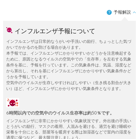
予報解説
？
インフルエンザ予報について
インフルエンザは日常的なうがいや手洗いの励行、ちょっとした気づ
かいでかかるのを防げる場合があります。
本予報では、インフルエンザにかかりやすいかどうかを注意喚起する
ために、原因となるウイルスの空気中での「生存率」を左右する気象
条件を基に、予報を行っています。この気象条件は、気温、湿度など
から算出し、それを基にインフルエンザにかかりやすい気象条件かど
うかを予報しています。
空気中のウイルスが生存しやすければしやすい（生き残る割合が大き
い）ほど、インフルエンザにかかりやすい気象条件となります。
6時間以内での空気中のウイルス生存率は約50％です。
インフルエンザに非常にかかりやすい気象状況です。外出後の手洗い
とうがいの励行、マスクの着用、人混みを避ける、過労を避け睡眠や
栄養を十分にとる、部屋等を暖房する際は加湿器などで室内の湿度を
適度に保つなど、最大限注意しましょう。