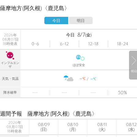
薩摩地方(阿久根)〈鹿児島〉
今日
明日
8/7
今日
(金)
2026年
08月07日
0-6
6-12
12-18
18-24
18時発表
インフルエン
ほぼ安全
ザ
明日
-
-
℃
天気・気温
℃
50
%
降水確率
週間予報 薩摩地方(阿久根)〈鹿児島〉
2026年
08/09
08/10
08/11
08/12
08月07日
(日)
(月)
(火)
(水)
18時発表