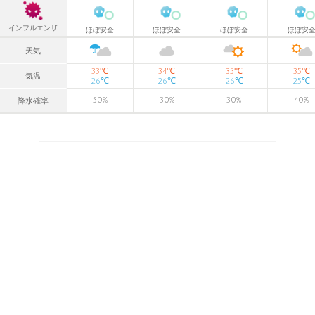
インフルエンザ
ほぼ安全
ほぼ安全
ほぼ安全
ほぼ安
天気
℃
℃
℃
℃
33
34
35
35
気温
℃
℃
℃
℃
26
26
26
25
50
%
30
%
30
%
40
%
降水確率