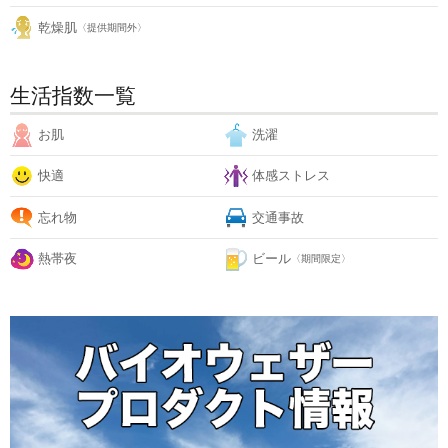
乾燥肌
〈提供期間外〉
生活指数一覧
お肌
洗濯
快適
体感ストレス
忘れ物
交通事故
熱帯夜
ビール
〈期間限定〉