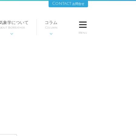
Contact
お問合せ
気象学について
コラム

bout BioWeather
Column
Menu

