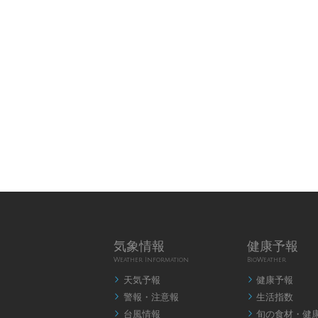
気象情報
健康予報
Weather Information
BioWeather
天気予報
健康予報


警報・注意報
生活指数


台風情報
旬の食材・健

