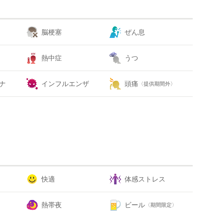
脳梗塞
ぜん息
熱中症
うつ
ナ
インフルエンザ
頭痛
〈提供期間外〉
快適
体感ストレス
熱帯夜
ビール
〈期間限定〉