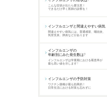
インフルエンザの症状は?
こんな症状が出たら要注意！
できるだけ早く医師の診察を！
インフルエンザと間違えやすい病気
間違えやすい病気には、普通感冒、咽頭炎、
気管支炎、肺炎などがあります
インフルエンザの
年齢別にみた発生数は?
インフルエンザは学童期における罹患率が
最も高い値を示します?
インフルエンザの予防対策
ワクチン接種が最も効果的！
日常生活における対策も忘れずに