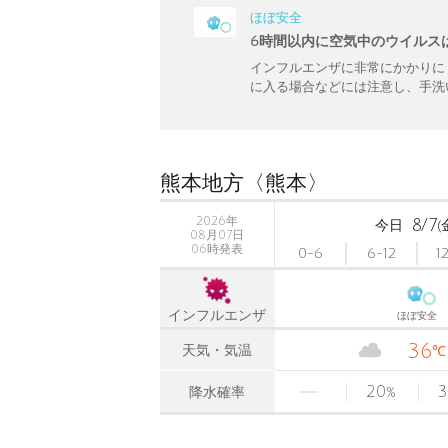
ほぼ安全
6時間以内に空気中のウイルス
インフルエンザに非常にかかりに
に入る場合などには注意し、手洗
熊本地方〈熊本〉
2026年
8/7
今日
(
08月07日
06時発表
0-6
6-12
1
インフルエンザ
ほぼ安全
36
天気・気温
℃
20
3
降水確率
%