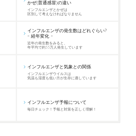
かぜ(普通感冒)の違い
インフルエンザとかぜは
区別して考えなければなりません
インフルエンザの発生数はどれぐらい?
- 経年変化 -
近年の発生数をみると、
年平均で約55万人発生しています
インフルエンザと気象との関係
インフルエンザウイルスは
気温も湿度も低い方が生存に適しています
インフルエンザ予報について
毎日チェック！予報と対策を正しく理解！