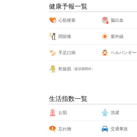
健康予報一覧
心筋梗塞
脳出血
関節痛
紫外線
手足口病
ヘルパンギー
乾燥肌
〈提供期間外〉
生活指数一覧
お肌
洗濯
忘れ物
交通事故