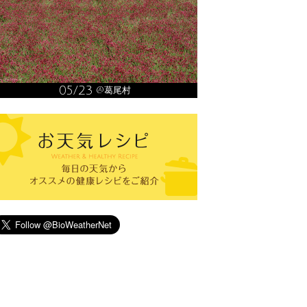
05/23
@葛尾村