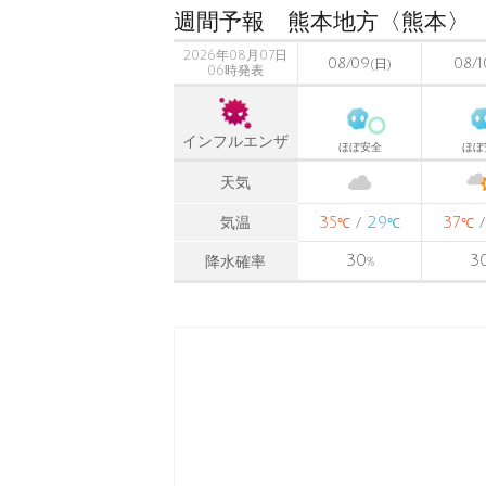
週間予報 熊本地方〈熊本〉
2026年08月07日
08/09
08/1
(日)
06時発表
インフルエンザ
ほぼ安全
ほぼ
天気
35
29
37
気温
/
℃
℃
℃
30
3
降水確率
%