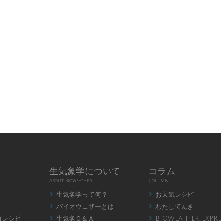
生気象学について
コラム
About BioWeather
Column
生気象学って何？
お天気レシピ


バイオウェザーとは
わたしてんき


康レシピ
生気象Ｑ＆Ａ
BIOWEATHER EXPRE

