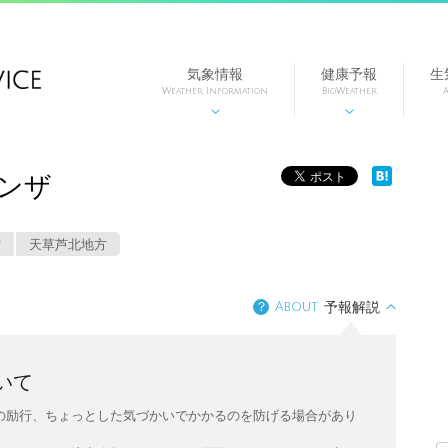
気象情報
健康予報
生
Weather Information
BioWeather
A


〉
ンザ
方
天草芦北地方
？
About
予報解説
いて
の励行、ちょっとした気づかいでかかるのを防げる場合があり