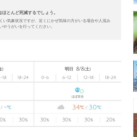
はほとんど死滅するでしょう。
くい気象状況ですが、近くにかぜ気味の方がいる場合や人混み
いやうがいを行ってください。
8/8
金)
明日
(土)
2-18
18-24
0-6
6-12
12-18
18-24
ほぼ安全
-
34
30
℃
℃
℃
0
30
30
30
30
20
%
%
%
%
%
%