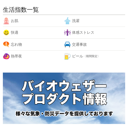
生活指数一覧
お肌
洗濯
快適
体感ストレス
忘れ物
交通事故
熱帯夜
ビール
〈期間限定〉