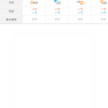
天気
℃
℃
℃
℃
34
36
37
37
気温
℃
℃
℃
℃
27
27
25
24
30
%
40
%
30
%
40
%
降水確率