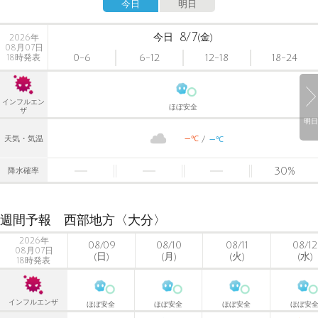
今日
明日
8/7
今日
(金)
2026年
08月07日
0-6
6-12
12-18
18-24
18時発表
インフルエン
ほぼ安全
ザ
明日
-
-
℃
天気・気温
℃
30
%
降水確率
週間予報 西部地方〈大分〉
2026年
08/09
08/10
08/11
08/12
08月07日
(日)
(月)
(火)
(水)
18時発表
インフルエンザ
ほぼ安全
ほぼ安全
ほぼ安全
ほぼ安