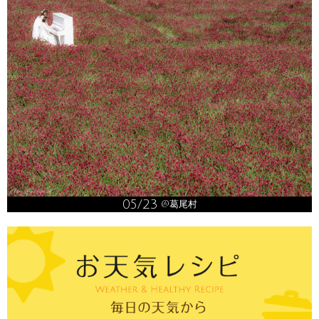
05/23
@葛尾村