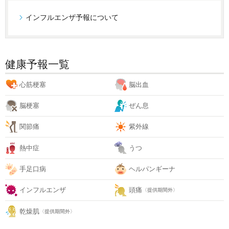
インフルエンザ予報について
健康予報一覧
心筋梗塞
脳出血
脳梗塞
ぜん息
関節痛
紫外線
熱中症
うつ
手足口病
ヘルパンギーナ
インフルエンザ
頭痛
〈提供期間外〉
乾燥肌
〈提供期間外〉