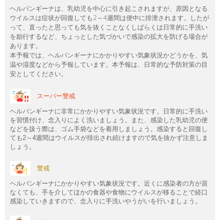
ヘルパンギーナは、乳幼児を中心に引き起こされますが、原因となる
ウイルスは症状が回復しても2～4週間は便中に排泄されます。したが
って、直ったと思っても気を抜くことなくしばらくは日常的に手洗い
を励行するなど、ちょっとした気づかいで感染の拡大を防げる場合が
あります。
本予報では、ヘルパンギーナにかかりやすい気象状況かどうかを、気
温や湿度などから予報しています。本予報は、日常的な予防対策の目
安としてください。
スーパー警戒
ヘルパンギーナに非常にかかりやすい気象状況です。日常的に手洗い
を習慣付け、念入りによく洗いましょう。また、感染した乳幼児の便
などを扱う際は、ゴム手袋などを着用しましょう。感染すると回復し
ても2～4週間はウイルスが排出され続けますので気を抜かず注意しま
しょう。
警戒
ヘルパンギーナにかかりやすい気象状況です。近くに感染者の方が居
なくても、手を介してほかの食器や食物にウイルスが移ることで経口
感染していきますので、念入りに手洗いやうがいを行いましょう。