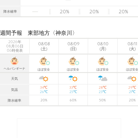
20
%
20
%
20
%
降水確率
週間予報 東部地方〈神奈川〉
2026年
08/08
08/09
08/10
08/11
08月06日
(土)
(日)
(月)
(火)
06時発表
ヘルパンギーナ
ほぼ安全
ほぼ安全
ほぼ安全
ほぼ安
天気
℃
℃
℃
℃
34
33
28
29
気温
℃
℃
℃
℃
26
25
23
21
20
%
60
%
50
%
20
%
降水確率