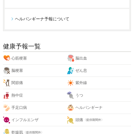
ヘルパンギーナ予報について
健康予報一覧
心筋梗塞
脳出血
脳梗塞
ぜん息
関節痛
紫外線
熱中症
うつ
手足口病
ヘルパンギーナ
インフルエンザ
頭痛
〈提供期間外〉
乾燥肌
〈提供期間外〉