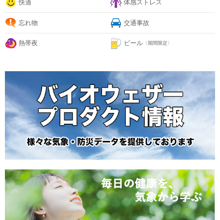
快適
体感ストレス
忘れ物
交通事故
熱帯夜
ビール
〈期間限定〉