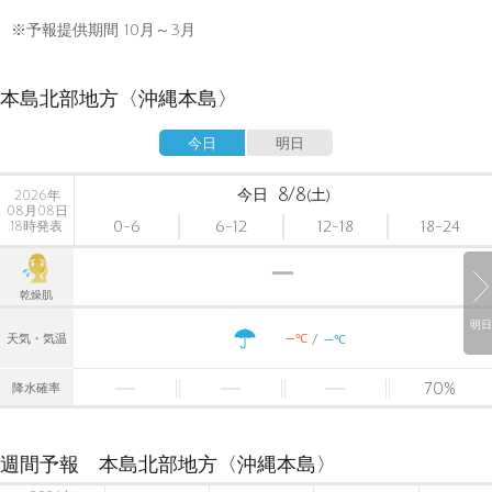
※予報提供期間 10月～3月
本島北部地方〈沖縄本島〉
今日
明日
8/8
今日
(土)
2026年
08月08日
0-6
6-12
12-18
18-24
18時発表
乾燥肌
明日
-
-
℃
天気・気温
℃
70
%
降水確率
週間予報 本島北部地方〈沖縄本島〉