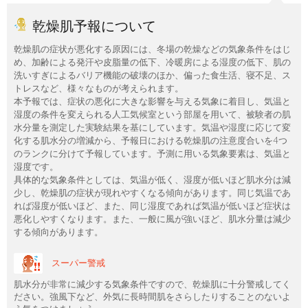
乾燥肌予報について
乾燥肌の症状が悪化する原因には、冬場の乾燥などの気象条件をはじ
め、加齢による発汗や皮脂量の低下、冷暖房による湿度の低下、肌の
洗いすぎによるバリア機能の破壊のほか、偏った食生活、寝不足、ス
トレスなど、様々なものが考えられます。
本予報では、症状の悪化に大きな影響を与える気象に着目し、気温と
湿度の条件を変えられる人工気候室という部屋を用いて、被験者の肌
水分量を測定した実験結果を基にしています。気温や湿度に応じて変
化する肌水分の増減から、予報日における乾燥肌の注意度合いを4つ
のランクに分けて予報しています。予測に用いる気象要素は、気温と
湿度です。
具体的な気象条件としては、気温が低く、湿度が低いほど肌水分は減
少し、乾燥肌の症状が現れやすくなる傾向があります。同じ気温であ
れば湿度が低いほど、また、同じ湿度であれば気温が低いほど症状は
悪化しやすくなります。また、一般に風が強いほど、肌水分量は減少
する傾向があります。
スーパー警戒
肌水分が非常に減少する気象条件ですので、乾燥肌に十分警戒してく
ださい。強風下など、外気に長時間肌をさらしたりすることのないよ