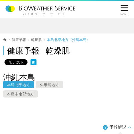

バイオウェザーサービス
Menu
健康予報
乾燥肌
本島北部地方〈沖縄本島〉
健康予報 乾燥肌
沖縄本島
本島北部地方
久米島地方
本島中南部地方
予報解説
？