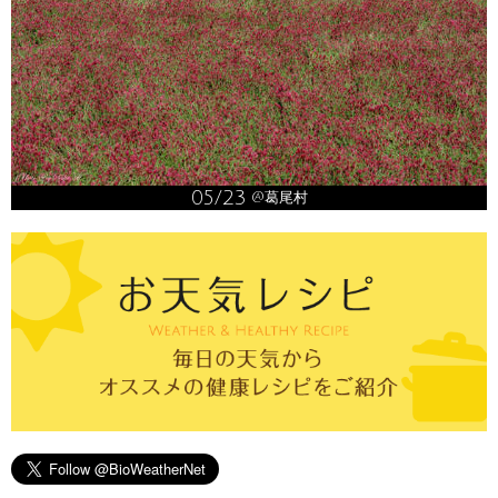
05/23
@葛尾村