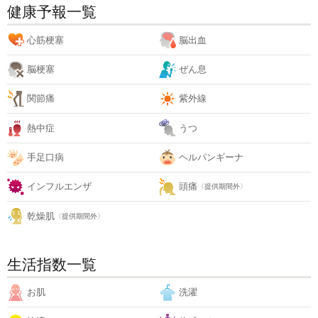
健康予報一覧
心筋梗塞
脳出血
脳梗塞
ぜん息
関節痛
紫外線
熱中症
うつ
手足口病
ヘルパンギーナ
インフルエンザ
頭痛
〈提供期間外〉
乾燥肌
〈提供期間外〉
生活指数一覧
お肌
洗濯