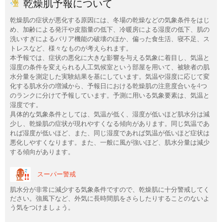
乾燥肌予報について
乾燥肌の症状が悪化する原因には、冬場の乾燥などの気象条件をはじ
め、加齢による発汗や皮脂量の低下、冷暖房による湿度の低下、肌の
洗いすぎによるバリア機能の破壊のほか、偏った食生活、寝不足、ス
トレスなど、様々なものが考えられます。
本予報では、症状の悪化に大きな影響を与える気象に着目し、気温と
湿度の条件を変えられる人工気候室という部屋を用いて、被験者の肌
水分量を測定した実験結果を基にしています。気温や湿度に応じて変
化する肌水分の増減から、予報日における乾燥肌の注意度合いを4つ
のランクに分けて予報しています。予測に用いる気象要素は、気温と
湿度です。
具体的な気象条件としては、気温が低く、湿度が低いほど肌水分は減
少し、乾燥肌の症状が現れやすくなる傾向があります。同じ気温であ
れば湿度が低いほど、また、同じ湿度であれば気温が低いほど症状は
悪化しやすくなります。また、一般に風が強いほど、肌水分量は減少
する傾向があります。
スーパー警戒
肌水分が非常に減少する気象条件ですので、乾燥肌に十分警戒してく
ださい。強風下など、外気に長時間肌をさらしたりすることのないよ
う気をつけましょう。