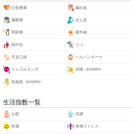
心筋梗塞
脳出血
脳梗塞
ぜん息
関節痛
紫外線
熱中症
うつ
手足口病
ヘルパンギーナ
インフルエンザ
頭痛
〈提供期間外〉
乾燥肌
〈提供期間外〉
生活指数一覧
お肌
洗濯
快適
体感ストレス