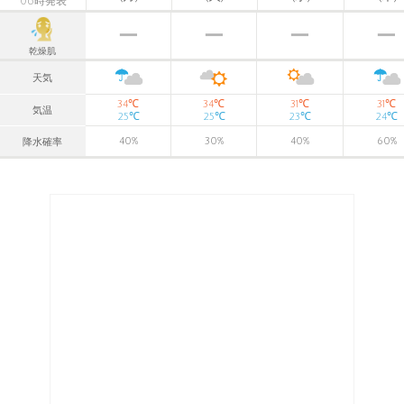
06時発表
乾燥肌
天気
℃
℃
℃
℃
34
34
31
31
気温
℃
℃
℃
℃
25
25
23
24
40
%
30
%
40
%
60
%
降水確率