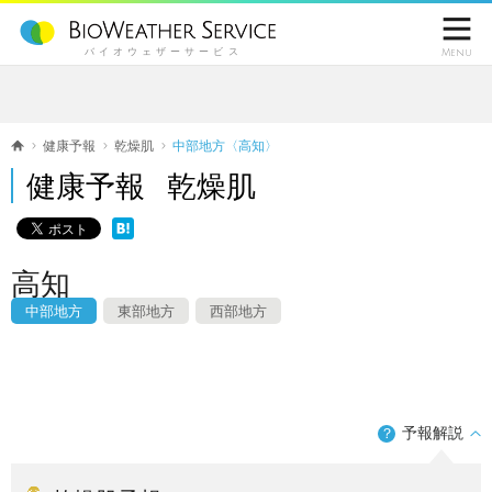

バイオウェザーサービス
Menu
健康予報
乾燥肌
中部地方〈高知〉
健康予報 乾燥肌
高知
中部地方
東部地方
西部地方
予報解説
？