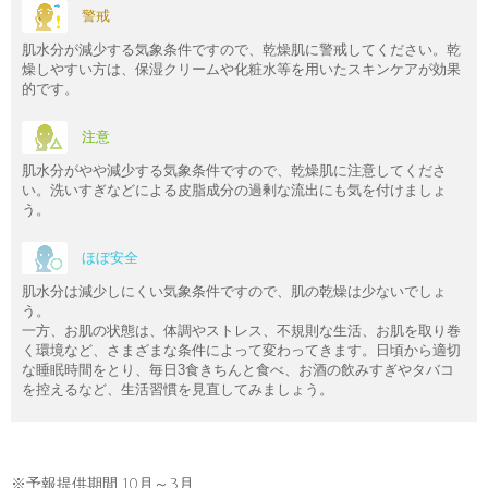
警戒
肌水分が減少する気象条件ですので、乾燥肌に警戒してください。乾
燥しやすい方は、保湿クリームや化粧水等を用いたスキンケアが効果
的です。
注意
肌水分がやや減少する気象条件ですので、乾燥肌に注意してくださ
い。洗いすぎなどによる皮脂成分の過剰な流出にも気を付けましょ
う。
ほぼ安全
肌水分は減少しにくい気象条件ですので、肌の乾燥は少ないでしょ
う。
一方、お肌の状態は、体調やストレス、不規則な生活、お肌を取り巻
く環境など、さまざまな条件によって変わってきます。日頃から適切
な睡眠時間をとり、毎日3食きちんと食べ、お酒の飲みすぎやタバコ
を控えるなど、生活習慣を見直してみましょう。
※予報提供期間 10月～3月