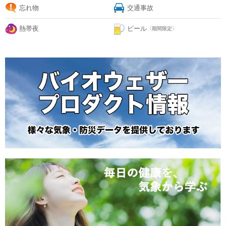
忘れ物
交通事故
熱帯夜
ビール
〈期間限定〉