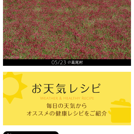
05/23
@葛尾村