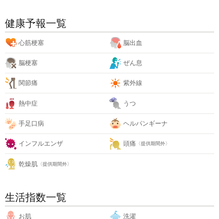
健康予報一覧
心筋梗塞
脳出血
脳梗塞
ぜん息
関節痛
紫外線
熱中症
うつ
手足口病
ヘルパンギーナ
インフルエンザ
頭痛
〈提供期間外〉
乾燥肌
〈提供期間外〉
生活指数一覧
お肌
洗濯