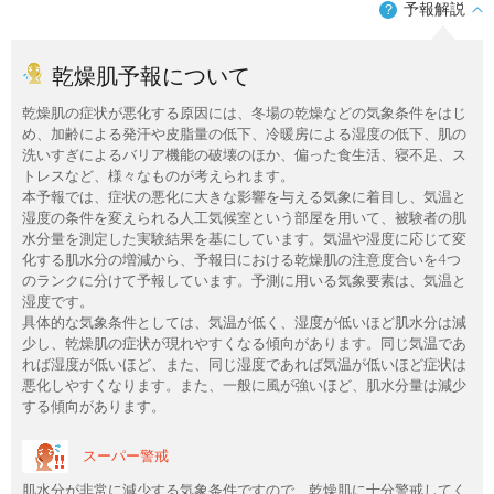
予報解説
？
乾燥肌予報について
乾燥肌の症状が悪化する原因には、冬場の乾燥などの気象条件をはじ
め、加齢による発汗や皮脂量の低下、冷暖房による湿度の低下、肌の
洗いすぎによるバリア機能の破壊のほか、偏った食生活、寝不足、ス
トレスなど、様々なものが考えられます。
本予報では、症状の悪化に大きな影響を与える気象に着目し、気温と
湿度の条件を変えられる人工気候室という部屋を用いて、被験者の肌
水分量を測定した実験結果を基にしています。気温や湿度に応じて変
化する肌水分の増減から、予報日における乾燥肌の注意度合いを4つ
のランクに分けて予報しています。予測に用いる気象要素は、気温と
湿度です。
具体的な気象条件としては、気温が低く、湿度が低いほど肌水分は減
少し、乾燥肌の症状が現れやすくなる傾向があります。同じ気温であ
れば湿度が低いほど、また、同じ湿度であれば気温が低いほど症状は
悪化しやすくなります。また、一般に風が強いほど、肌水分量は減少
する傾向があります。
スーパー警戒
肌水分が非常に減少する気象条件ですので、乾燥肌に十分警戒してく