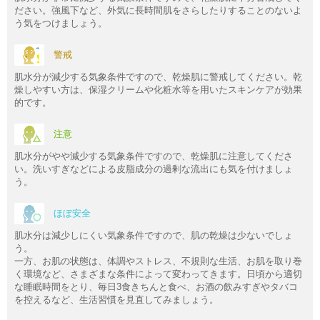
ださい。強風下など、外気に長時間肌をさらしたりすることのないよ
う気をつけましょう。
警戒
肌水分が減少する気象条件ですので、乾燥肌に警戒してください。乾
燥しやすい方は、保湿クリームや化粧水等を用いたスキンケアが効果
的です。
注意
肌水分がやや減少する気象条件ですので、乾燥肌に注意してくださ
い。洗いすぎなどによる皮脂成分の過剰な流出にも気を付けましょ
う。
ほぼ安全
肌水分は減少しにくい気象条件ですので、肌の乾燥は少ないでしょ
う。
一方、お肌の状態は、体調やストレス、不規則な生活、お肌を取り巻
く環境など、さまざまな条件によって変わってきます。日頃から適切
な睡眠時間をとり、毎日3食きちんと食べ、お酒の飲みすぎやタバコ
を控えるなど、生活習慣を見直してみましょう。