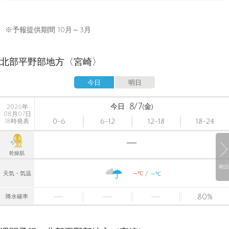
※予報提供期間 10月～3月
北部平野部地方〈宮崎〉
今日
明日
8/7
今日
(金)
2026年
08月07日
0-6
6-12
12-18
18-24
18時発表
乾燥肌
明日
-
-
℃
天気・気温
℃
80
%
降水確率