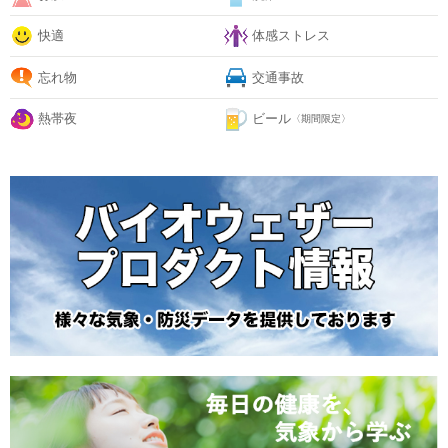
快適
体感ストレス
忘れ物
交通事故
熱帯夜
ビール
〈期間限定〉