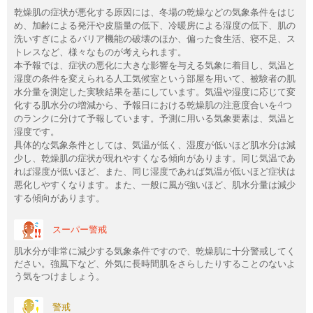
乾燥肌の症状が悪化する原因には、冬場の乾燥などの気象条件をはじ
め、加齢による発汗や皮脂量の低下、冷暖房による湿度の低下、肌の
洗いすぎによるバリア機能の破壊のほか、偏った食生活、寝不足、ス
トレスなど、様々なものが考えられます。
本予報では、症状の悪化に大きな影響を与える気象に着目し、気温と
湿度の条件を変えられる人工気候室という部屋を用いて、被験者の肌
水分量を測定した実験結果を基にしています。気温や湿度に応じて変
化する肌水分の増減から、予報日における乾燥肌の注意度合いを4つ
のランクに分けて予報しています。予測に用いる気象要素は、気温と
湿度です。
具体的な気象条件としては、気温が低く、湿度が低いほど肌水分は減
少し、乾燥肌の症状が現れやすくなる傾向があります。同じ気温であ
れば湿度が低いほど、また、同じ湿度であれば気温が低いほど症状は
悪化しやすくなります。また、一般に風が強いほど、肌水分量は減少
する傾向があります。
スーパー警戒
肌水分が非常に減少する気象条件ですので、乾燥肌に十分警戒してく
ださい。強風下など、外気に長時間肌をさらしたりすることのないよ
う気をつけましょう。
警戒