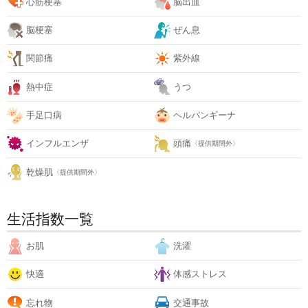
心筋梗塞
脳出血
脳梗塞
ぜん息
関節痛
紫外線
熱中症
うつ
手足口病
ヘルパンギーナ
インフルエンザ
頭痛
〈提供期間外〉
乾燥肌
〈提供期間外〉
生活指数一覧
お肌
洗濯
快適
体感ストレス
忘れ物
交通事故