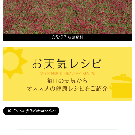
05/23
@葛尾村