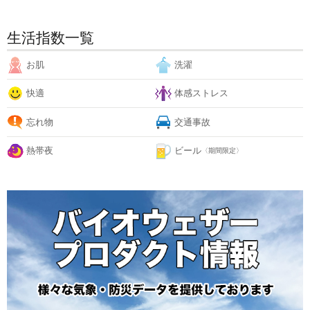
生活指数一覧
お肌
洗濯
快適
体感ストレス
忘れ物
交通事故
熱帯夜
ビール
〈期間限定〉