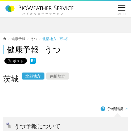

バイオウェザーサービス
Menu
健康予報
うつ
北部地方〈茨城〉
健康予報 うつ
北部地方
南部地方
茨城
予報解説
？
うつ予報について