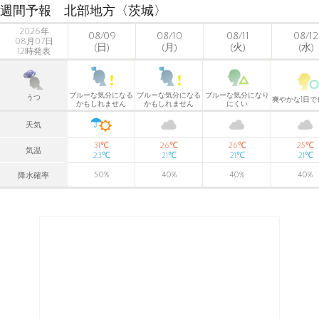
週間予報 北部地方〈茨城〉
2026年
08/09
08/10
08/11
08/12
08月07日
(日)
(月)
(火)
(水)
12時発表
ブルーな気分になる
ブルーな気分になる
ブルーな気分になり
うつ
爽やかな1日で
かもしれません
かもしれません
にくい
天気
℃
℃
℃
℃
31
26
26
25
気温
℃
℃
℃
℃
23
21
21
21
50
%
40
%
40
%
40
%
降水確率