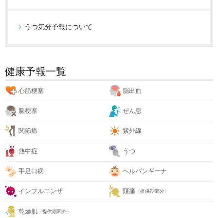
うつ気分予報について
健康予報一覧
心筋梗塞
脳出血
脳梗塞
ぜん息
関節痛
紫外線
熱中症
うつ
手足口病
ヘルパンギーナ
インフルエンザ
頭痛
〈提供期間外〉
乾燥肌
〈提供期間外〉