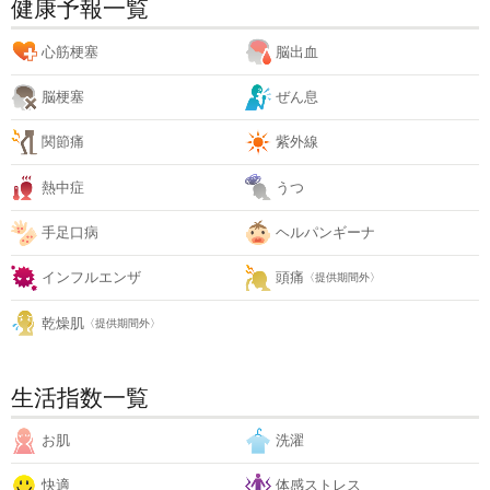
健康予報一覧
心筋梗塞
脳出血
脳梗塞
ぜん息
関節痛
紫外線
熱中症
うつ
手足口病
ヘルパンギーナ
インフルエンザ
頭痛
〈提供期間外〉
乾燥肌
〈提供期間外〉
生活指数一覧
お肌
洗濯
快適
体感ストレス