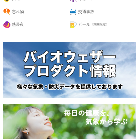
忘れ物
交通事故
熱帯夜
ビール
〈期間限定〉