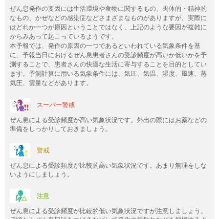
ぜん息発作の要因には生活環境や食物に関するもの、肉体的・精神的
なもの、かぜなどの感染症などさまざまなものがありますが、実際に
はどれか一つが原因ということではなく、上記のような要因が複雑に
からみあって起こっているようです。
本予報では、発作の原因の一つであるといわれている気象条件を基
に、予報当日におけるぜん息患者さんの受診頻度が高いか低いかを予
測することで、患者さんの快適な生活に寄与することを目的としてい
ます。予測計算に用いる気象条件には、気圧、気温、湿度、風速、蒸
気圧、雲量などがあります。
スーパー警戒
ぜん息による受診頻度が高い気象状況です。外出の際にはお薬などの
準備をしっかりしておきましょう。
警戒
ぜん息による受診頻度が比較的高い気象状況です。あまり無理をしな
いようにしましょう。
注意
ぜん息による受診頻度が比較的低い気象状況ですが注意しましょう。