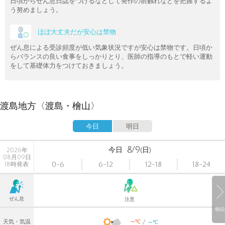
日頃からぜん息日誌をつけるなどして発作の前触れなどを把握するよ
う努めましょう。
ほぼ大丈夫だが安心は禁物
ぜん息による受診頻度が低い気象状況ですが安心は禁物です。日頃か
らバランスの良い食事をしっかりとり、医師の指導のもとで軽い運動
をして基礎体力をつけておきましょう。
渡島地方〈渡島・檜山〉
今日
明日
8/9
今日
(日)
2026年
08月09日
0-6
6-12
12-18
18-24
18時発表
ぜん息
注意
明日
-
-
℃
天気・気温
℃