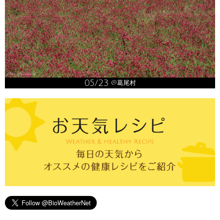
05/23
@葛尾村