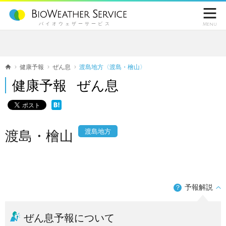

バイオウェザーサービス
Menu
健康予報
ぜん息
渡島地方〈渡島・檜山〉
健康予報 ぜん息
渡島地方
渡島・檜山
予報解説
？
ぜん息予報について