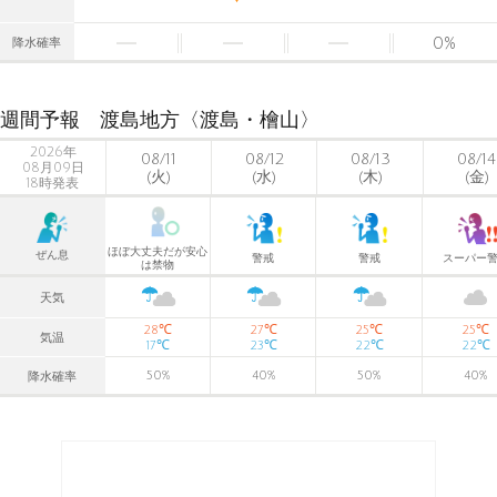
0
%
降水確率
週間予報 渡島地方〈渡島・檜山〉
2026年
08/11
08/12
08/13
08/14
08月09日
(火)
(水)
(木)
(金)
18時発表
ほぼ大丈夫だが安心
ぜん息
警戒
警戒
スーパー
は禁物
天気
℃
℃
℃
℃
28
27
25
25
気温
℃
℃
℃
℃
17
23
22
22
50
%
40
%
50
%
40
%
降水確率