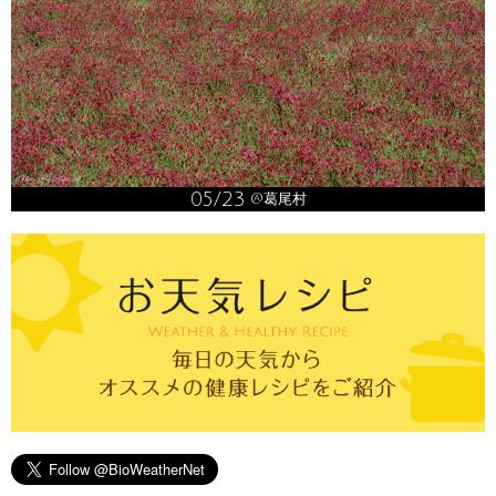
05/23
@葛尾村