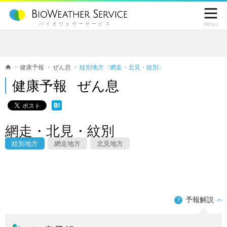

バイオウェザーサービス
Menu
健康予報
ぜん息
紋別地方〈網走・北見・紋別〉
健康予報 ぜん息
網走・北見・紋別
紋別地方
網走地方
北見地方
予報解説
？