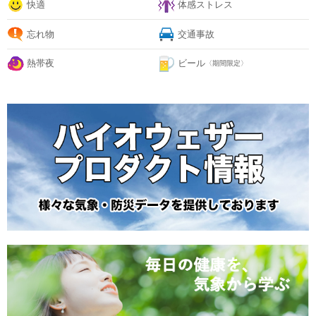
快適
体感ストレス
忘れ物
交通事故
熱帯夜
ビール
〈期間限定〉