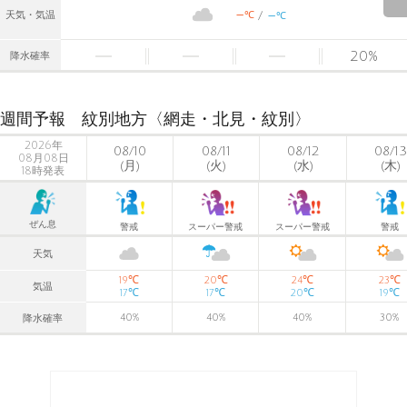
-
-
℃
天気・気温
℃
20
%
降水確率
週間予報 紋別地方〈網走・北見・紋別〉
2026年
08/10
08/11
08/12
08/13
08月08日
(月)
(火)
(水)
(木)
18時発表
ぜん息
警戒
スーパー警戒
スーパー警戒
警戒
天気
℃
℃
℃
℃
19
20
24
23
気温
℃
℃
℃
℃
17
17
20
19
40
%
40
%
40
%
30
%
降水確率