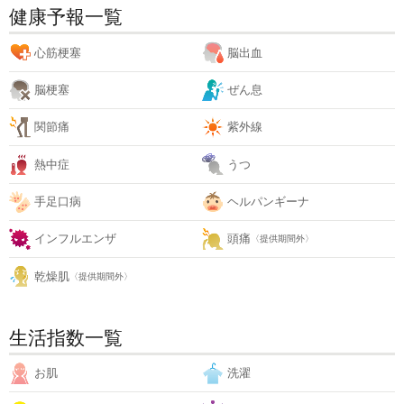
健康予報一覧
心筋梗塞
脳出血
脳梗塞
ぜん息
関節痛
紫外線
熱中症
うつ
手足口病
ヘルパンギーナ
インフルエンザ
頭痛
〈提供期間外〉
乾燥肌
〈提供期間外〉
生活指数一覧
お肌
洗濯