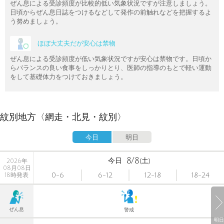
ぜん息による受診頻度が比較的低い気象状況ですが注意しましょう。
日頃からぜん息日誌をつけるなどして発作の前触れなどを把握するよ
う努めましょう。
ほぼ大丈夫だが安心は禁物
ぜん息による受診頻度が低い気象状況ですが安心は禁物です。日頃か
らバランスの良い食事をしっかりとり、医師の指導のもとで軽い運動
をして基礎体力をつけておきましょう。
紋別地方〈網走・北見・紋別〉
今日
明日
8/8
今日
(土)
2026年
08月08日
0-6
6-12
12-18
18-24
18時発表
ぜん息
警戒
明日