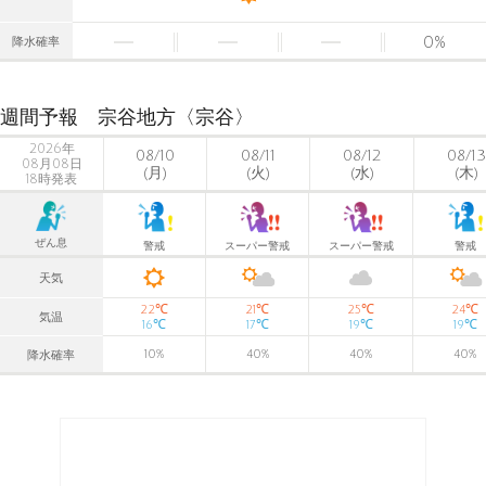
0
%
降水確率
週間予報 宗谷地方〈宗谷〉
2026年
08/10
08/11
08/12
08/13
08月08日
(月)
(火)
(水)
(木)
18時発表
ぜん息
警戒
スーパー警戒
スーパー警戒
警戒
天気
℃
℃
℃
℃
22
21
25
24
気温
℃
℃
℃
℃
16
17
19
19
10
%
40
%
40
%
40
%
降水確率