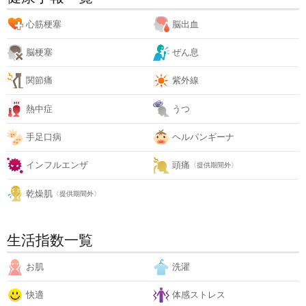
心筋梗塞
脳出血
脳梗塞
ぜん息
関節痛
紫外線
熱中症
うつ
手足口病
ヘルパンギーナ
インフルエンザ
頭痛
〈提供期間外〉
乾燥肌
〈提供期間外〉
生活指数一覧
お肌
洗濯
快適
体感ストレス