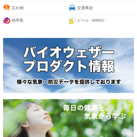
忘れ物
交通事故
熱帯夜
ビール
〈期間限定〉