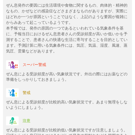
ぜん息発作の要因には生活環境や食物に関するもの、肉体的・精神的
なもの、かぜなどの感染症などさまざまなものがありますが、実際に
はどれか一つが原因ということではなく、上記のような要因が複雑に
からみあって起こっているようです。
本予報では、発作の原因の一つであるといわれている気象条件を基
に、予報当日におけるぜん息患者さんの受診頻度が高いか低いかを予
測することで、患者さんの快適な生活に寄与することを目的としてい
ます。予測計算に用いる気象条件には、気圧、気温、湿度、風速、蒸
気圧、雲量などがあります。
スーパー警戒
ぜん息による受診頻度が高い気象状況です。外出の際にはお薬などの
準備をしっかりしておきましょう。
警戒
ぜん息による受診頻度が比較的高い気象状況です。あまり無理をしな
いようにしましょう。
注意
ぜん息による受診頻度が比較的低い気象状況ですが注意しましょう。