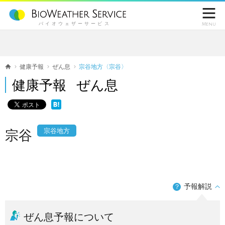

バイオウェザーサービス
Menu
健康予報
ぜん息
宗谷地方〈宗谷〉
健康予報 ぜん息
宗谷地方
宗谷
予報解説
？
ぜん息予報について