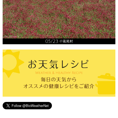
05/23
@葛尾村