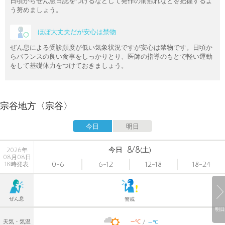
日頃からぜん息日誌をつけるなどして発作の前触れなどを把握するよ
う努めましょう。
ほぼ大丈夫だが安心は禁物
ぜん息による受診頻度が低い気象状況ですが安心は禁物です。日頃か
らバランスの良い食事をしっかりとり、医師の指導のもとで軽い運動
をして基礎体力をつけておきましょう。
宗谷地方〈宗谷〉
今日
明日
8/8
今日
(土)
2026年
08月08日
0-6
6-12
12-18
18-24
18時発表
ぜん息
警戒
明日
-
-
℃
天気・気温
℃