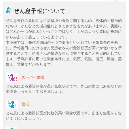
ぜん息予報について
ぜん息発作の要因には生活環境や食物に関するもの、肉体的・精神的
なもの、かぜなどの感染症などさまざまなものがありますが、実際に
はどれか一つが原因ということではなく、上記のような要因が複雑に
からみあって起こっているようです。
本予報では、発作の原因の一つであるといわれている気象条件を基
に、予報当日におけるぜん息患者さんの受診頻度が高いか低いかを予
測することで、患者さんの快適な生活に寄与することを目的としてい
ます。予測計算に用いる気象条件には、気圧、気温、湿度、風速、蒸
気圧、雲量などがあります。
スーパー警戒
ぜん息による受診頻度が高い気象状況です。外出の際にはお薬などの
準備をしっかりしておきましょう。
警戒
ぜん息による受診頻度が比較的高い気象状況です。あまり無理をしな
いようにしましょう。