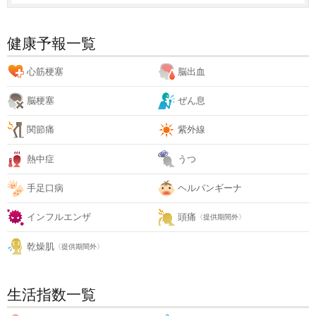
健康予報一覧
心筋梗塞
脳出血
脳梗塞
ぜん息
関節痛
紫外線
熱中症
うつ
手足口病
ヘルパンギーナ
インフルエンザ
頭痛
〈提供期間外〉
乾燥肌
〈提供期間外〉
生活指数一覧