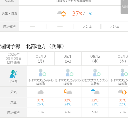
ぜん息
ほぼ大丈夫だが安心は禁物
明日
37
-
℃
天気・気温
℃
20
%
20
%
降水確率
週間予報 北部地方〈兵庫〉
2026年
08/10
08/11
08/12
08/13
08月08日
(月)
(火)
(水)
(木)
12時発表
ほぼ大丈夫だが安心
ほぼ大丈夫だが安心
ほぼ大丈夫だが安心
ほぼ大丈夫だ
ぜん息
は禁物
は禁物
は禁物
は禁物
天気
℃
℃
℃
℃
33
32
32
35
気温
℃
℃
℃
℃
26
24
23
22
30
%
40
%
50
%
20
%
降水確率