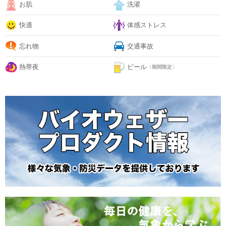
お肌
洗濯
快適
体感ストレス
忘れ物
交通事故
熱帯夜
ビール
〈期間限定〉