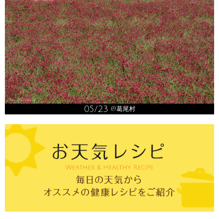
05/23
@葛尾村