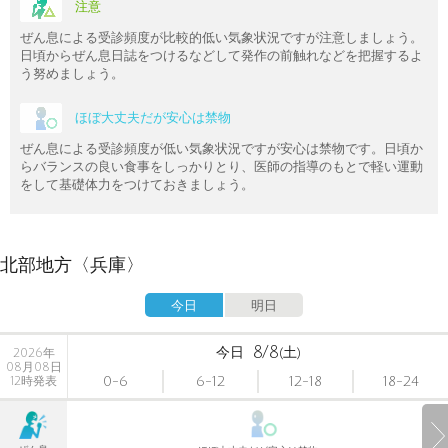
注意
ぜん息による受診頻度が比較的低い気象状況ですが注意しましょう。
日頃からぜん息日誌をつけるなどして発作の前触れなどを把握するよ
う努めましょう。
ほぼ大丈夫だが安心は禁物
ぜん息による受診頻度が低い気象状況ですが安心は禁物です。日頃か
らバランスの良い食事をしっかりとり、医師の指導のもとで軽い運動
をして基礎体力をつけておきましょう。
北部地方〈兵庫〉
今日
明日
8/8
今日
(土)
2026年
08月08日
0-6
6-12
12-18
18-24
12時発表