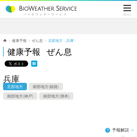

バイオウェザーサービス
Menu
健康予報
ぜん息
北部地方〈兵庫〉
健康予報 ぜん息
兵庫
北部地方
南部地方(姫路)
南部地方(神戸)
南部地方(洲本)
予報解説
？