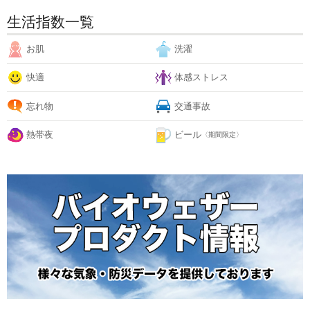
生活指数一覧
お肌
洗濯
快適
体感ストレス
忘れ物
交通事故
熱帯夜
ビール
〈期間限定〉