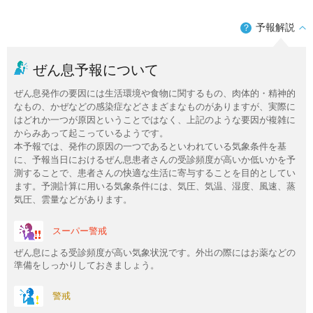
予報解説
？
ぜん息予報について
ぜん息発作の要因には生活環境や食物に関するもの、肉体的・精神的
なもの、かぜなどの感染症などさまざまなものがありますが、実際に
はどれか一つが原因ということではなく、上記のような要因が複雑に
からみあって起こっているようです。
本予報では、発作の原因の一つであるといわれている気象条件を基
に、予報当日におけるぜん息患者さんの受診頻度が高いか低いかを予
測することで、患者さんの快適な生活に寄与することを目的としてい
ます。予測計算に用いる気象条件には、気圧、気温、湿度、風速、蒸
気圧、雲量などがあります。
スーパー警戒
ぜん息による受診頻度が高い気象状況です。外出の際にはお薬などの
準備をしっかりしておきましょう。
警戒