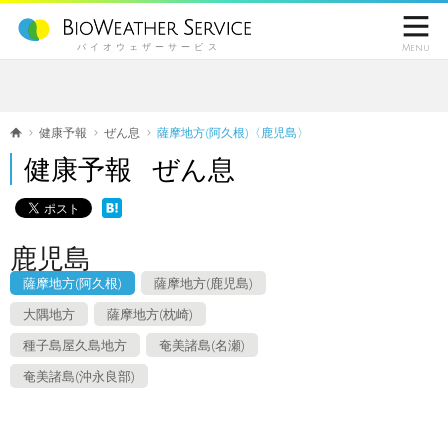

バイオウェザーサービス
Menu
健康予報
ぜん息
薩摩地方(阿久根)〈鹿児島〉
健康予報 ぜん息
鹿児島
薩摩地方(阿久根)
薩摩地方(鹿児島)
大隅地方
薩摩地方(枕崎)
種子島屋久島地方
奄美諸島(名瀬)
奄美諸島(沖永良部)