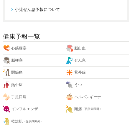
小児ぜん息予報について
健康予報一覧
心筋梗塞
脳出血
脳梗塞
ぜん息
関節痛
紫外線
熱中症
うつ
手足口病
ヘルパンギーナ
インフルエンザ
頭痛
〈提供期間外〉
乾燥肌
〈提供期間外〉