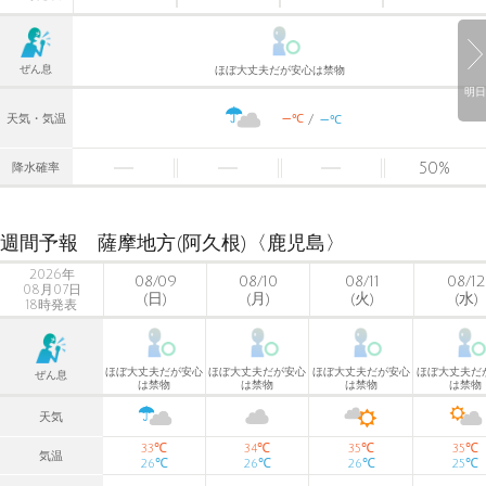
ぜん息
ほぼ大丈夫だが安心は禁物
明日
-
-
℃
天気・気温
℃
50
%
降水確率
週間予報 薩摩地方(阿久根)〈鹿児島〉
2026年
08/09
08/10
08/11
08/12
08月07日
(日)
(月)
(火)
(水)
18時発表
ほぼ大丈夫だが安心
ほぼ大丈夫だが安心
ほぼ大丈夫だが安心
ほぼ大丈夫だ
ぜん息
は禁物
は禁物
は禁物
は禁物
天気
℃
℃
℃
℃
33
34
35
35
気温
℃
℃
℃
℃
26
26
26
25