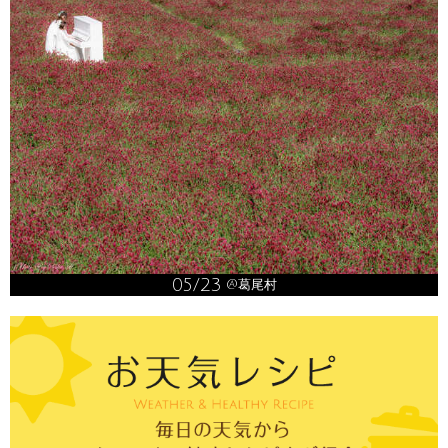
05/23
@葛尾村