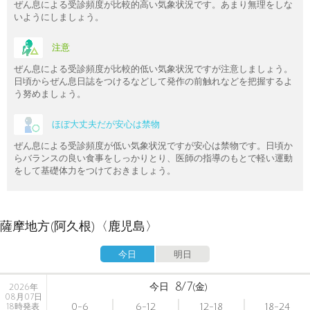
ぜん息による受診頻度が比較的高い気象状況です。あまり無理をしな
いようにしましょう。
注意
ぜん息による受診頻度が比較的低い気象状況ですが注意しましょう。
日頃からぜん息日誌をつけるなどして発作の前触れなどを把握するよ
う努めましょう。
ほぼ大丈夫だが安心は禁物
ぜん息による受診頻度が低い気象状況ですが安心は禁物です。日頃か
らバランスの良い食事をしっかりとり、医師の指導のもとで軽い運動
をして基礎体力をつけておきましょう。
薩摩地方(阿久根)〈鹿児島〉
今日
明日
8/7
今日
(金)
2026年
08月07日
0-6
6-12
12-18
18-24
18時発表