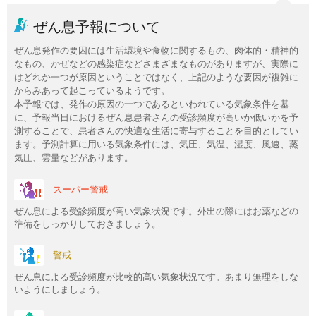
ぜん息予報について
ぜん息発作の要因には生活環境や食物に関するもの、肉体的・精神的
なもの、かぜなどの感染症などさまざまなものがありますが、実際に
はどれか一つが原因ということではなく、上記のような要因が複雑に
からみあって起こっているようです。
本予報では、発作の原因の一つであるといわれている気象条件を基
に、予報当日におけるぜん息患者さんの受診頻度が高いか低いかを予
測することで、患者さんの快適な生活に寄与することを目的としてい
ます。予測計算に用いる気象条件には、気圧、気温、湿度、風速、蒸
気圧、雲量などがあります。
スーパー警戒
ぜん息による受診頻度が高い気象状況です。外出の際にはお薬などの
準備をしっかりしておきましょう。
警戒
ぜん息による受診頻度が比較的高い気象状況です。あまり無理をしな
いようにしましょう。