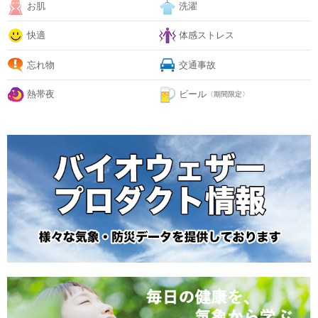
お肌
洗濯
快適
体感ストレス
忘れ物
交通事故
熱帯夜
ビール
〈期間限定〉