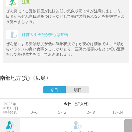
注意
ぜん息による受診頻度が比較的低い気象状況ですが注意しましょう。
日頃からぜん息日誌をつけるなどして発作の前触れなどを把握するよ
う努めましょう。
ほぼ大丈夫だが安心は禁物
ぜん息による受診頻度が低い気象状況ですが安心は禁物です。日頃か
らバランスの良い食事をしっかりとり、医師の指導のもとで軽い運動
をして基礎体力をつけておきましょう。
南部地方(呉)〈広島〉
今日
明日
8/9
今日
(日)
2026年
08月09日
0-6
6-12
12-18
18-24
18時発表