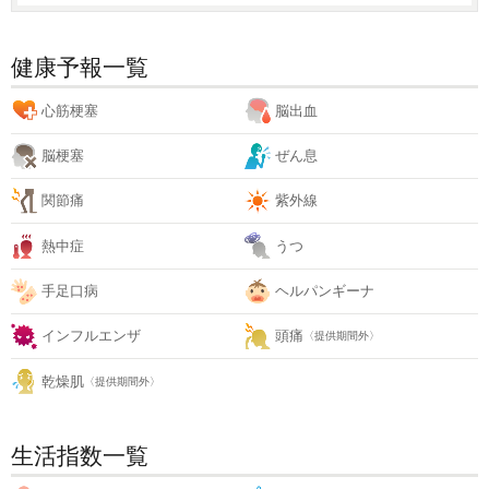
健康予報一覧
心筋梗塞
脳出血
脳梗塞
ぜん息
関節痛
紫外線
熱中症
うつ
手足口病
ヘルパンギーナ
インフルエンザ
頭痛
〈提供期間外〉
乾燥肌
〈提供期間外〉
生活指数一覧