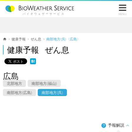

バイオウェザーサービス
Menu
健康予報
ぜん息
南部地方(呉)〈広島〉
健康予報 ぜん息
広島
北部地方
南部地方(福山)
南部地方(広島)
南部地方(呉)
予報解説
？