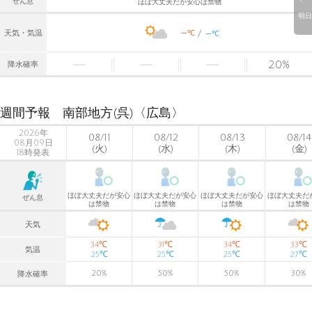
ぜん息
ほぼ大丈夫だが安心は禁物
明日
-
-
℃
天気・気温
℃
20
%
降水確率
週間予報 南部地方(呉)〈広島〉
2026年
08/11
08/12
08/13
08/14
08月09日
(火)
(水)
(木)
(金)
18時発表
ほぼ大丈夫だが安心
ほぼ大丈夫だが安心
ほぼ大丈夫だが安心
ほぼ大丈夫だ
ぜん息
は禁物
は禁物
は禁物
は禁物
天気
℃
℃
℃
℃
34
31
34
33
気温
℃
℃
℃
℃
25
25
25
27
20
%
50
%
50
%
30
%
降水確率