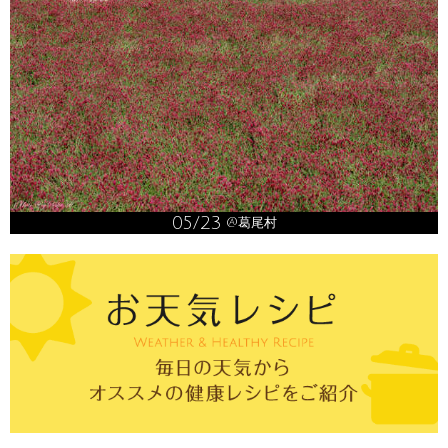
05/23
@葛尾村