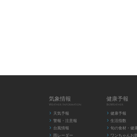
気象情報
健康予報
Weather Information
BioWeather
天気予報
健康予報


警報・注意報
生活指数


台風情報
旬の食材・健


雨レーダー
ワンちゃんお

