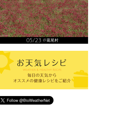
05/23
@葛尾村