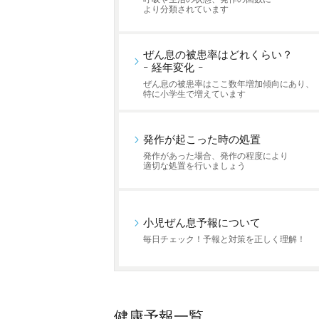
より分類されています
ぜん息の被患率はどれくらい？
- 経年変化 -
ぜん息の被患率はここ数年増加傾向にあり、
特に小学生で増えています
発作が起こった時の処置
発作があった場合、発作の程度により
適切な処置を行いましょう
小児ぜん息予報について
毎日チェック！予報と対策を正しく理解！
健康予報一覧