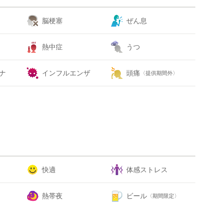
脳梗塞
ぜん息
熱中症
うつ
ナ
インフルエンザ
頭痛
〈提供期間外〉
快適
体感ストレス
熱帯夜
ビール
〈期間限定〉