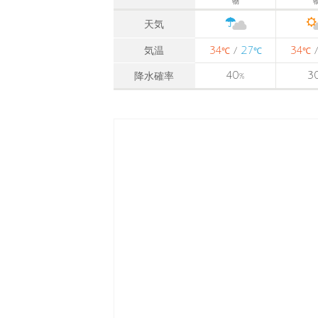
物
天気
34
27
34
気温
/
℃
℃
℃
40
3
降水確率
%