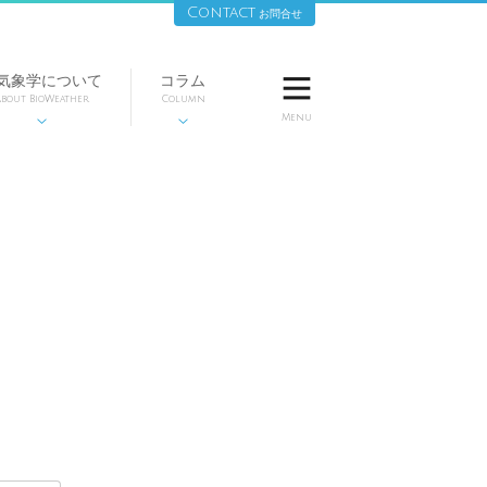
Contact
お問合せ
気象学について
コラム

bout BioWeather
Column
Menu

