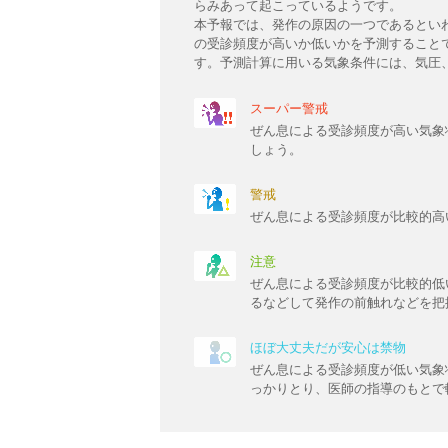
らみあって起こっているようです。
本予報では、発作の原因の一つであるとい
の受診頻度が高いか低いかを予測すること
す。予測計算に用いる気象条件には、気圧
スーパー警戒
ぜん息による受診頻度が高い気象
しょう。
警戒
ぜん息による受診頻度が比較的高
注意
ぜん息による受診頻度が比較的低
るなどして発作の前触れなどを把
ほぼ大丈夫だが安心は禁物
ぜん息による受診頻度が低い気象
っかりとり、医師の指導のもとで