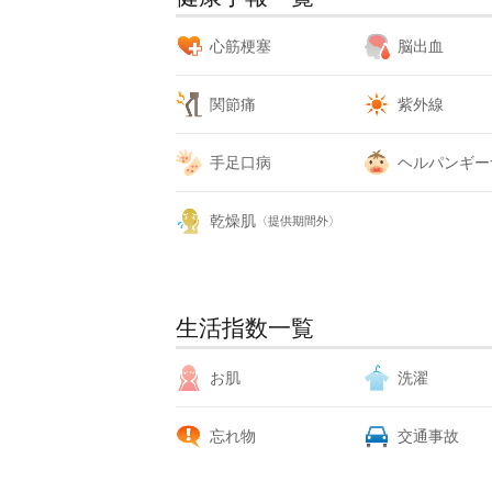
心筋梗塞
脳出血
関節痛
紫外線
手足口病
ヘルパンギー
乾燥肌
〈提供期間外〉
生活指数一覧
お肌
洗濯
忘れ物
交通事故