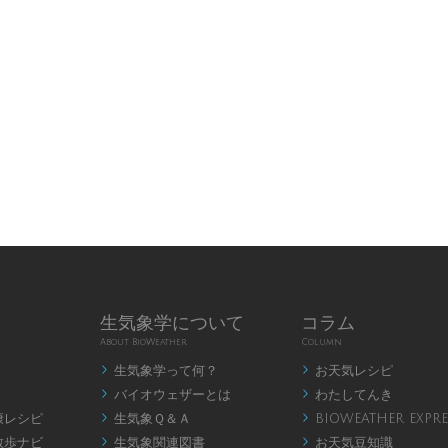
生気象学について
コラム
About BioWeather
Column
生気象学って何？
お天気レシピ


バイオウェザーとは
わたしてんき


康レシピ
生気象Ｑ＆Ａ
BIOWEATHER EXPRE


散歩ナビ
生気象関連図書
お天気豆知識

