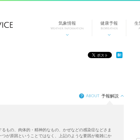
気象情報
健康予報
生
Weather Information
BioWeather
A


？
About
予報解説
するもの、肉体的・精神的なもの、かぜなどの感染症などさま
一つが原因ということではなく、上記のような要因が複雑にか