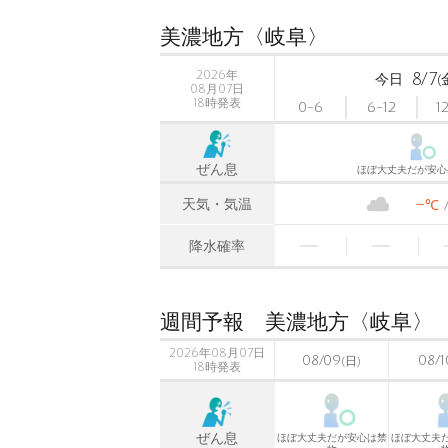
美濃地方〈岐阜〉
2026年
8/7
今日
(
08月07日
18時発表
0-6
6-12
1
ぜん息
ほぼ大丈夫だが安心
-
天気・気温
℃
降水確率
週間予報 美濃地方〈岐阜〉
2026年08月07日
08/09
08/1
(日)
18時発表
ぜん息
ほぼ大丈夫だが安心は禁
ほぼ大丈夫