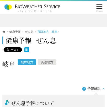

バイオウェザーサービス
Menu
健康予報
ぜん息
飛騨地方〈岐阜〉
健康予報 ぜん息
飛騨地方
美濃地方
岐阜
予報解説
？
ぜん息予報について