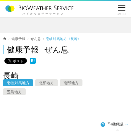

バイオウェザーサービス
Menu
健康予報
ぜん息
壱岐対馬地方〈長崎〉
健康予報 ぜん息
長崎
壱岐対馬地方
北部地方
南部地方
五島地方
予報解説
？