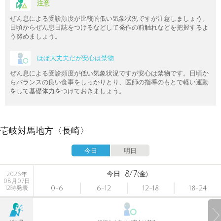
注意
ぜん息による受診頻度が比較的低い気象状況ですが注意しましょう。
日頃からぜん息日誌をつけるなどして発作の前触れなどを把握するよ
う努めましょう。
ほぼ大丈夫だが安心は禁物
ぜん息による受診頻度が低い気象状況ですが安心は禁物です。日頃か
らバランスの良い食事をしっかりとり、医師の指導のもとで軽い運動
をして基礎体力をつけておきましょう。
壱岐対馬地方〈長崎〉
今日
明日
8/7
今日
(金)
2026年
08月07日
0-6
6-12
12-18
18-24
12時発表