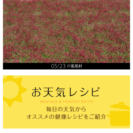
05/23
@葛尾村