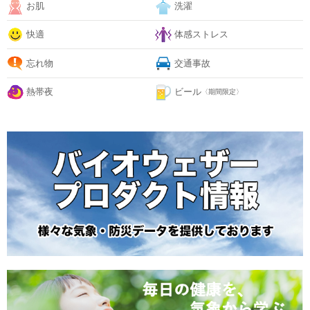
お肌
洗濯
快適
体感ストレス
忘れ物
交通事故
熱帯夜
ビール
〈期間限定〉