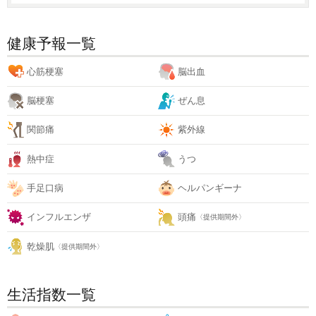
健康予報一覧
心筋梗塞
脳出血
脳梗塞
ぜん息
関節痛
紫外線
熱中症
うつ
手足口病
ヘルパンギーナ
インフルエンザ
頭痛
〈提供期間外〉
乾燥肌
〈提供期間外〉
生活指数一覧