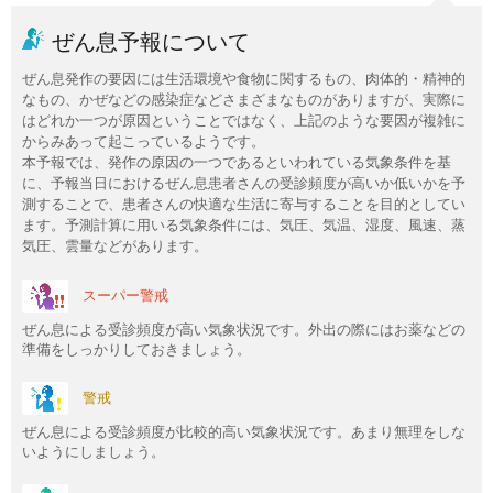
ぜん息予報について
ぜん息発作の要因には生活環境や食物に関するもの、肉体的・精神的
なもの、かぜなどの感染症などさまざまなものがありますが、実際に
はどれか一つが原因ということではなく、上記のような要因が複雑に
からみあって起こっているようです。
本予報では、発作の原因の一つであるといわれている気象条件を基
に、予報当日におけるぜん息患者さんの受診頻度が高いか低いかを予
測することで、患者さんの快適な生活に寄与することを目的としてい
ます。予測計算に用いる気象条件には、気圧、気温、湿度、風速、蒸
気圧、雲量などがあります。
スーパー警戒
ぜん息による受診頻度が高い気象状況です。外出の際にはお薬などの
準備をしっかりしておきましょう。
警戒
ぜん息による受診頻度が比較的高い気象状況です。あまり無理をしな
いようにしましょう。