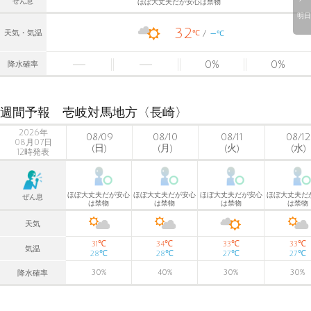
ぜん息
ほぼ大丈夫だが安心は禁物
明日
32
-
℃
天気・気温
℃
0
%
0
%
降水確率
週間予報 壱岐対馬地方〈長崎〉
2026年
08/09
08/10
08/11
08/12
08月07日
(日)
(月)
(火)
(水)
12時発表
ほぼ大丈夫だが安心
ほぼ大丈夫だが安心
ほぼ大丈夫だが安心
ほぼ大丈夫だ
ぜん息
は禁物
は禁物
は禁物
は禁物
天気
℃
℃
℃
℃
31
34
33
33
気温
℃
℃
℃
℃
28
28
27
27
30
%
40
%
30
%
30
%
降水確率