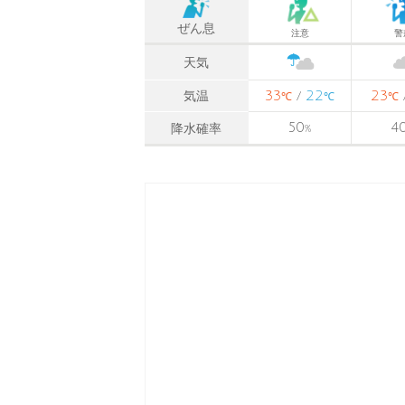
ぜん息
注意
警
天気
33
22
23
気温
/
℃
℃
℃
50
4
降水確率
%