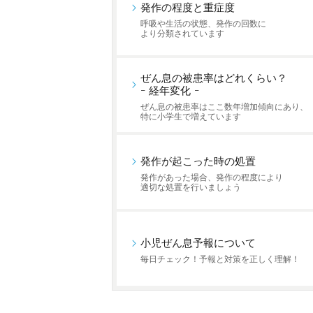
発作の程度と重症度
呼吸や生活の状態、発作の回数に
より分類されています
ぜん息の被患率はどれくらい？
- 経年変化 -
ぜん息の被患率はここ数年増加傾向にあり、
特に小学生で増えています
発作が起こった時の処置
発作があった場合、発作の程度により
適切な処置を行いましょう
小児ぜん息予報について
毎日チェック！予報と対策を正しく理解！