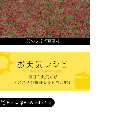
05/23
@葛尾村