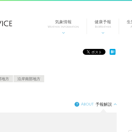
気象情報
健康予報
生
Weather Information
BioWeather
A


部地方
沿岸南部地方
？
About
予報解説