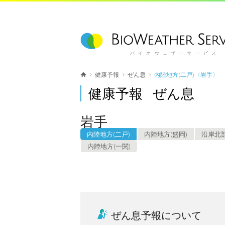
バイオウェザーサービス
健康予報
ぜん息
内陸地方(二戸)〈岩手〉
健康予報 ぜん息
岩手
内陸地方(二戸)
内陸地方(盛岡)
沿岸北
内陸地方(一関)
ぜん息予報について