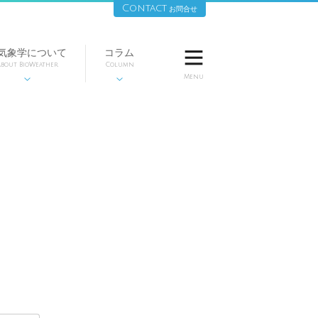
Contact
お問合せ
気象学について
コラム

bout BioWeather
Column
Menu

