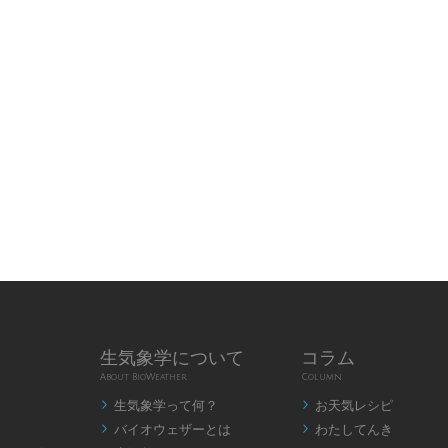
生気象学について
コラム
About BioWeather
Column
生気象学って何？
お天気レシピ


バイオウェザーとは
わたしてんき

