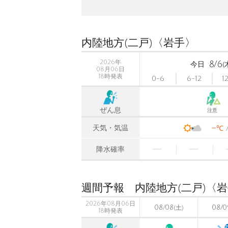
内陸地方(二戸)〈岩手〉
2026年
8/6
今日
(
08月06日
18時発表
0-6
6-12
1
ぜん息
注意
-
天気・気温
℃
降水確率
週間予報 内陸地方(二戸)〈
2026年08月06日
08/08
08/0
(土)
18時発表