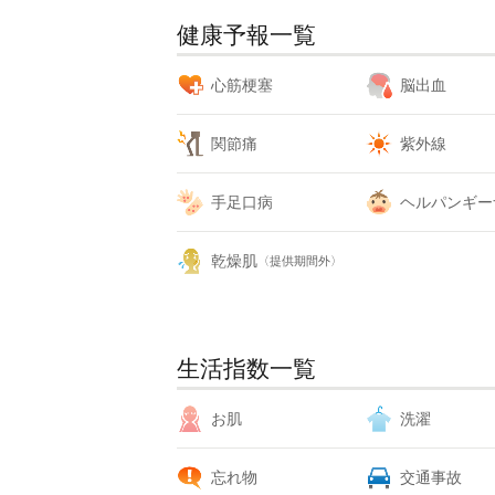
健康予報一覧
心筋梗塞
脳出血
関節痛
紫外線
手足口病
ヘルパンギー
乾燥肌
〈提供期間外〉
生活指数一覧
お肌
洗濯
忘れ物
交通事故