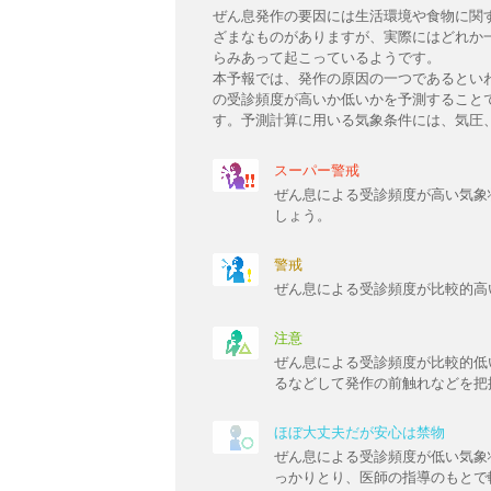
ぜん息発作の要因には生活環境や食物に関
ざまなものがありますが、実際にはどれか
らみあって起こっているようです。
本予報では、発作の原因の一つであるとい
の受診頻度が高いか低いかを予測すること
す。予測計算に用いる気象条件には、気圧
スーパー警戒
ぜん息による受診頻度が高い気象
しょう。
警戒
ぜん息による受診頻度が比較的高
注意
ぜん息による受診頻度が比較的低
るなどして発作の前触れなどを把
ほぼ大丈夫だが安心は禁物
ぜん息による受診頻度が低い気象
っかりとり、医師の指導のもとで