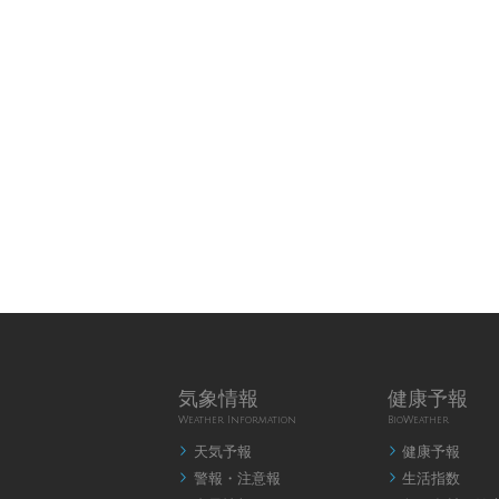
気象情報
健康予報
Weather Information
BioWeather
天気予報
健康予報


警報・注意報
生活指数

