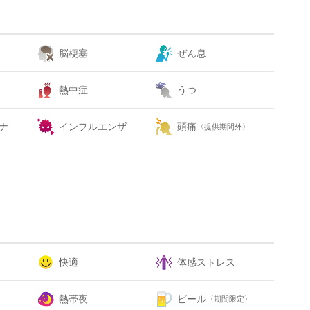
脳梗塞
ぜん息
熱中症
うつ
ナ
インフルエンザ
頭痛
〈提供期間外〉
快適
体感ストレス
熱帯夜
ビール
〈期間限定〉