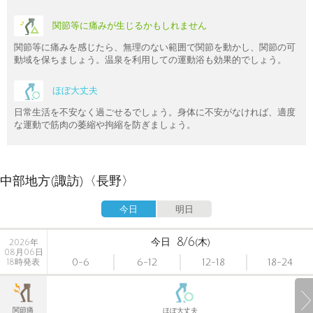
関節等に痛みが生じるかもしれません
関節等に痛みを感じたら、無理のない範囲で関節を動かし、関節の可
動域を保ちましょう。温泉を利用しての運動浴も効果的でしょう。
ほぼ大丈夫
日常生活を不安なく過ごせるでしょう。身体に不安がなければ、適度
な運動で筋肉の萎縮や拘縮を防ぎましょう。
中部地方(諏訪)〈長野〉
今日
明日
8/6
今日
(木)
2026年
08月06日
0-6
6-12
12-18
18-24
18時発表
関節痛
ほぼ大丈夫