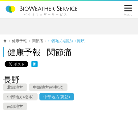

バイオウェザーサービス
Menu
健康予報
関節痛
中部地方(諏訪)〈長野〉
健康予報 関節痛
長野
北部地方
中部地方(軽井沢)
中部地方(松本)
中部地方(諏訪)
南部地方