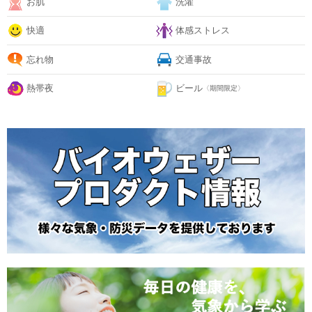
お肌
洗濯
快適
体感ストレス
忘れ物
交通事故
熱帯夜
ビール
〈期間限定〉