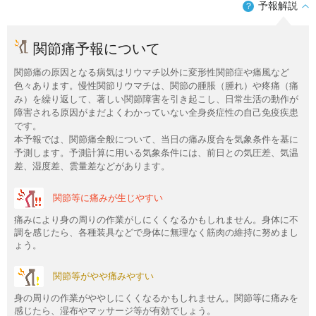
予報解説
？
関節痛予報について
関節痛の原因となる病気はリウマチ以外に変形性関節症や痛風など
色々あります。慢性関節リウマチは、関節の腫脹（腫れ）や疼痛（痛
み）を繰り返して、著しい関節障害を引き起こし、日常生活の動作が
障害される原因がまだよくわかっていない全身炎症性の自己免疫疾患
です。
本予報では、関節痛全般について、当日の痛み度合を気象条件を基に
予測します。予測計算に用いる気象条件には、前日との気圧差、気温
差、湿度差、雲量差などがあります。
関節等に痛みが生じやすい
痛みにより身の周りの作業がしにくくなるかもしれません。身体に不
調を感じたら、各種装具などで身体に無理なく筋肉の維持に努めまし
ょう。
関節等がやや痛みやすい
身の周りの作業がややしにくくなるかもしれません。関節等に痛みを
感じたら、湿布やマッサージ等が有効でしょう。