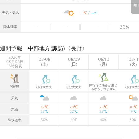
明日
-
-
℃
天気・気温
℃
30
%
降水確率
週間予報 中部地方(諏訪)〈長野〉
2026年
08/08
08/09
08/10
08/11
08月06日
(土)
(日)
(月)
(火)
18時発表
関節等に痛みが生じ
関節痛
ほぼ大丈夫
ほぼ大丈夫
ほぼ大丈
るかもしれません
天気
℃
℃
℃
℃
32
28
29
30
気温
℃
℃
℃
℃
23
22
23
19
50
%
40
%
40
%
30
%
降水確率