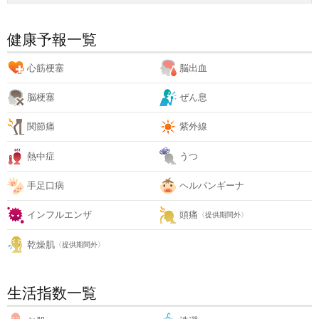
健康予報一覧
心筋梗塞
脳出血
脳梗塞
ぜん息
関節痛
紫外線
熱中症
うつ
手足口病
ヘルパンギーナ
インフルエンザ
頭痛
〈提供期間外〉
乾燥肌
〈提供期間外〉
生活指数一覧