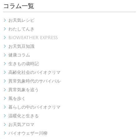
コラム一覧
お天気レシピ

わたしてんき

BIOWEATHER EXPRESS

お天気豆知識

健康コラム

生きもの歳時記

高齢化社会のバイオクリマ

異常気象時代のサバイバル

異常気象を追う

風を歩く

暮らしの中のバイオクリマ

温暖化と生きる

お天気アロマ

バイオウェザー川柳
