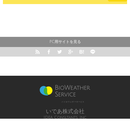
PC用サイトを見る






バイオウェザーサービス
いであ株式会社
IDEA Consltants, Inc.
気象庁長官予報業務許可 第12号
All Rights Reserved,