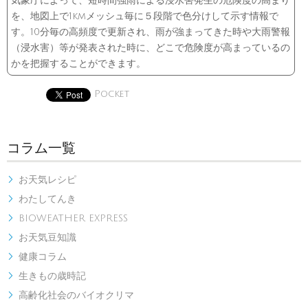
気象庁によって、短時間強雨による浸水害発生の危険度の高まり
を、地図上で1kmメッシュ毎に５段階で色分けして示す情報で
す。10分毎の高頻度で更新され、雨が強まってきた時や大雨警報
（浸水害）等が発表された時に、どこで危険度が高まっているの
かを把握することができます。
Pocket
コラム一覧
お天気レシピ

わたしてんき

BIOWEATHER EXPRESS

お天気豆知識

健康コラム

生きもの歳時記

高齢化社会のバイオクリマ
