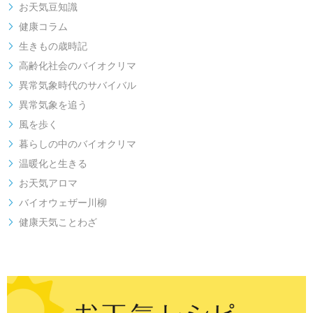
お天気豆知識

健康コラム

生きもの歳時記

高齢化社会のバイオクリマ

異常気象時代のサバイバル

異常気象を追う

風を歩く

暮らしの中のバイオクリマ

温暖化と生きる

お天気アロマ

バイオウェザー川柳

健康天気ことわざ
