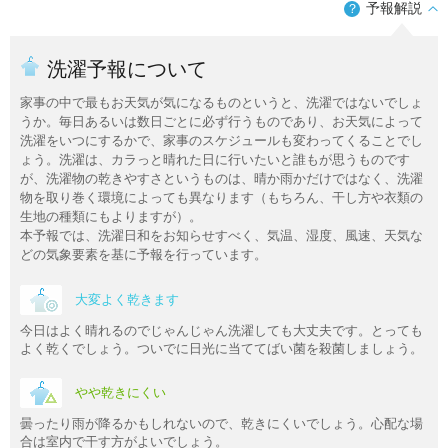
予報解説
？
洗濯予報について
家事の中で最もお天気が気になるものというと、洗濯ではないでしょ
うか。毎日あるいは数日ごとに必ず行うものであり、お天気によって
洗濯をいつにするかで、家事のスケジュールも変わってくることでし
ょう。洗濯は、カラっと晴れた日に行いたいと誰もが思うものです
が、洗濯物の乾きやすさというものは、晴か雨かだけではなく、洗濯
物を取り巻く環境によっても異なります（もちろん、干し方や衣類の
生地の種類にもよりますが）。
本予報では、洗濯日和をお知らせすべく、気温、湿度、風速、天気な
どの気象要素を基に予報を行っています。
大変よく乾きます
今日はよく晴れるのでじゃんじゃん洗濯しても大丈夫です。とっても
よく乾くでしょう。ついでに日光に当ててばい菌を殺菌しましょう。
やや乾きにくい
曇ったり雨が降るかもしれないので、乾きにくいでしょう。心配な場
合は室内で干す方がよいでしょう。