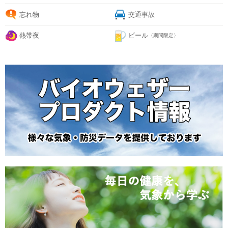
忘れ物
交通事故
熱帯夜
ビール
〈期間限定〉