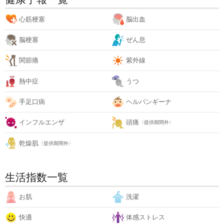
心筋梗塞
脳出血
脳梗塞
ぜん息
関節痛
紫外線
熱中症
うつ
手足口病
ヘルパンギーナ
インフルエンザ
頭痛
〈提供期間外〉
乾燥肌
〈提供期間外〉
生活指数一覧
お肌
洗濯
快適
体感ストレス