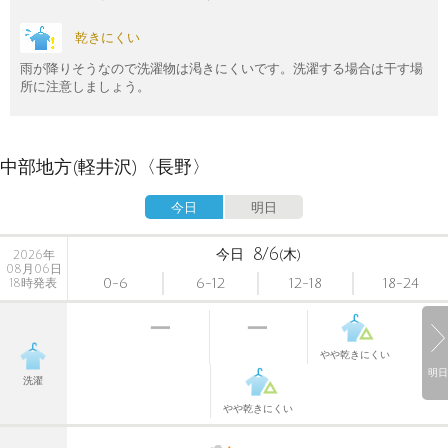
乾きにくい
雨が降りそうなので洗濯物は渇きにくいです。洗濯する場合は干す場
所に注意しましょう。
中部地方(軽井沢)〈長野〉
今日
明日
8/6
今日
(木)
2026年
08月06日
0-6
6-12
12-18
18-24
18時発表
やや乾きにくい
明日
洗濯
やや乾きにくい