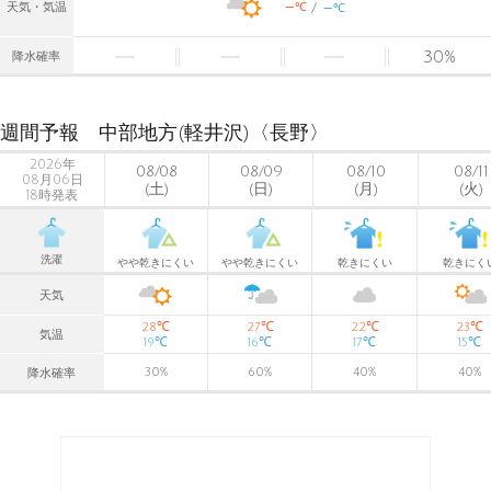
-
-
℃
天気・気温
℃
30
%
降水確率
週間予報 中部地方(軽井沢)〈長野〉
2026年
08/08
08/09
08/10
08/11
08月06日
(土)
(日)
(月)
(火)
18時発表
洗濯
やや乾きにくい
やや乾きにくい
乾きにくい
乾きにく
天気
℃
℃
℃
℃
28
27
22
23
気温
℃
℃
℃
℃
19
16
17
15
30
%
60
%
40
%
40
%
降水確率