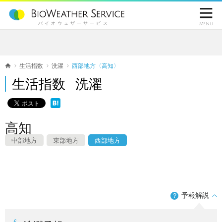

バイオウェザーサービス
Menu
生活指数
洗濯
西部地方〈高知〉
生活指数 洗濯
高知
中部地方
東部地方
西部地方
予報解説
？