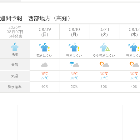
週間予報 西部地方〈高知〉
2026年
08/09
08/10
08/11
08/12
08月07日
(日)
(月)
(火)
(水)
18時発表
洗濯
乾きにくい
乾きにくい
やや乾きにくい
乾きにく
天気
℃
℃
℃
℃
31
31
30
30
気温
℃
℃
℃
℃
27
28
27
26
40
%
50
%
30
%
40
%
降水確率