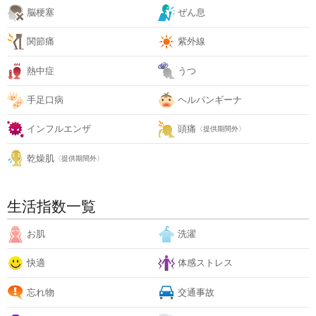
脳梗塞
ぜん息
関節痛
紫外線
熱中症
うつ
手足口病
ヘルパンギーナ
インフルエンザ
頭痛
〈提供期間外〉
乾燥肌
〈提供期間外〉
生活指数一覧
お肌
洗濯
快適
体感ストレス
忘れ物
交通事故