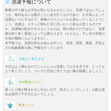
洗濯予報について
家事の中で最もお天気が気になるものというと、洗濯ではないでしょ
うか。毎日あるいは数日ごとに必ず行うものであり、お天気によって
洗濯をいつにするかで、家事のスケジュールも変わってくることでし
ょう。洗濯は、カラっと晴れた日に行いたいと誰もが思うものです
が、洗濯物の乾きやすさというものは、晴か雨かだけではなく、洗濯
物を取り巻く環境によっても異なります（もちろん、干し方や衣類の
生地の種類にもよりますが）。
本予報では、洗濯日和をお知らせすべく、気温、湿度、風速、天気な
どの気象要素を基に予報を行っています。
大変よく乾きます
今日はよく晴れるのでじゃんじゃん洗濯しても大丈夫です。とっても
よく乾くでしょう。ついでに日光に当ててばい菌を殺菌しましょう。
やや乾きにくい
曇ったり雨が降るかもしれないので、乾きにくいでしょう。心配な場
合は室内で干す方がよいでしょう。
乾きにくい