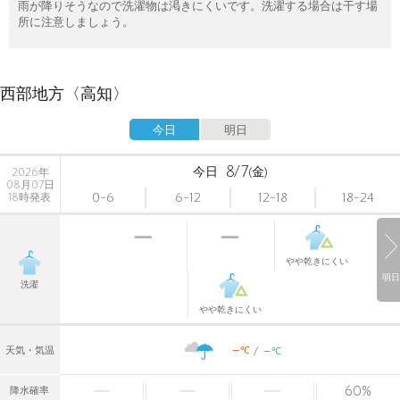
雨が降りそうなので洗濯物は渇きにくいです。洗濯する場合は干す場
所に注意しましょう。
西部地方〈高知〉
今日
明日
8/7
今日
(金)
2026年
08月07日
0-6
6-12
12-18
18-24
18時発表
やや乾きにくい
明日
洗濯
やや乾きにくい
-
-
℃
天気・気温
℃
60
%
降水確率