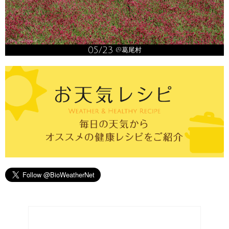
05/23
@葛尾村