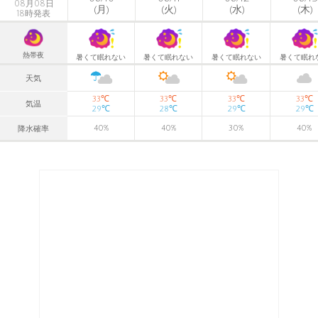
08月08日
(月)
(火)
(水)
(木)
18時発表
熱帯夜
暑くて眠れない
暑くて眠れない
暑くて眠れない
暑くて眠れ
天気
℃
℃
℃
℃
33
33
33
33
気温
℃
℃
℃
℃
29
28
29
29
40
%
40
%
30
%
40
%
降水確率