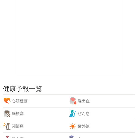
健康予報一覧
心筋梗塞
脳出血
脳梗塞
ぜん息
関節痛
紫外線