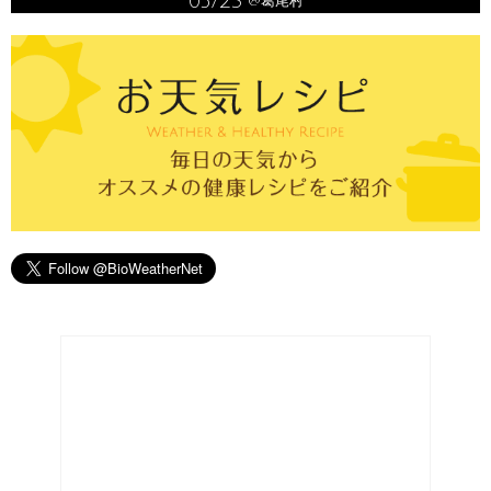
05/23
@葛尾村