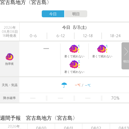
宮古島地方〈宮古島〉
今日
明日
8/8
今日
(土)
2026年
08月08日
0-6
6-12
12-18
18-24
18時発表
暑くて眠れない
暑くて眠れない
明日
熱帯夜
暑くて眠れない
-
-
℃
天気・気温
℃
70
%
降水確率
週間予報 宮古島地方〈宮古島〉
2026年
08/10
08/11
08/12
08/13