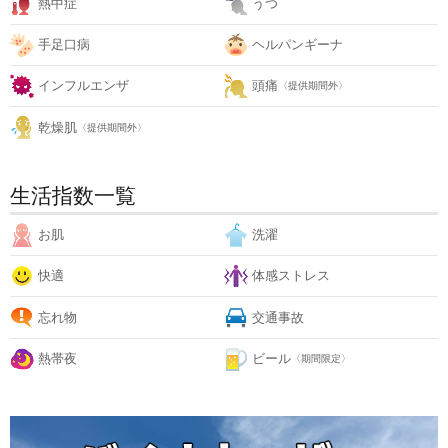
熱中症
うつ
手足口病
ヘルパンギーナ
インフルエンザ
頭痛
〈提供期間外〉
乾燥肌
〈提供期間外〉
生活指数一覧
お肌
洗濯
快適
体感ストレス
忘れ物
交通事故
熱帯夜
ビール
〈期間限定〉