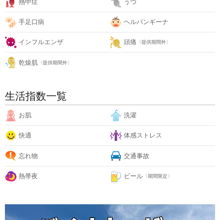
熱中症
うつ
手足口病
ヘルパンギーナ
インフルエンザ
頭痛
〈提供期間外〉
乾燥肌
〈提供期間外〉
生活指数一覧
お肌
洗濯
快適
体感ストレス
忘れ物
交通事故
熱帯夜
ビール
〈期間限定〉