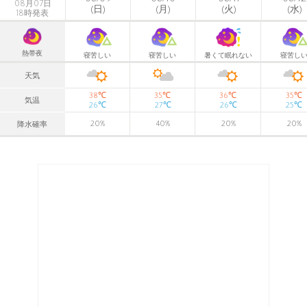
08月07日
(日)
(月)
(火)
(水)
18時発表
熱帯夜
寝苦しい
寝苦しい
暑くて眠れない
寝苦し
天気
℃
℃
℃
℃
38
35
36
35
気温
℃
℃
℃
℃
26
27
26
25
20
%
40
%
20
%
20
%
降水確率