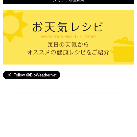
05/23
@葛尾村