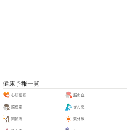
健康予報一覧
心筋梗塞
脳出血
脳梗塞
ぜん息
関節痛
紫外線