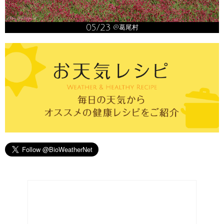
05/23
@葛尾村