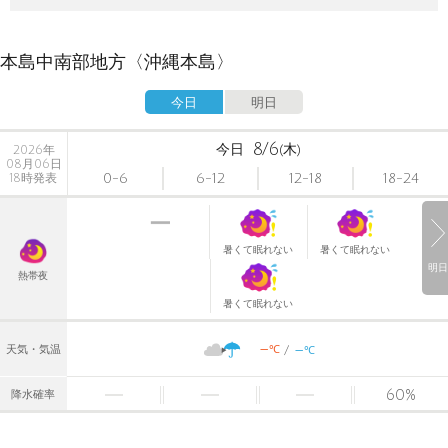
本島中南部地方〈沖縄本島〉
今日
明日
8/6
今日
(木)
2026年
08月06日
0-6
6-12
12-18
18-24
18時発表
暑くて眠れない
暑くて眠れない
明日
熱帯夜
暑くて眠れない
-
-
℃
天気・気温
℃
60
%
降水確率