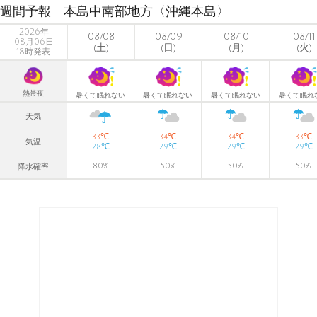
週間予報 本島中南部地方〈沖縄本島〉
2026年
08/08
08/09
08/10
08/11
08月06日
(土)
(日)
(月)
(火)
18時発表
熱帯夜
暑くて眠れない
暑くて眠れない
暑くて眠れない
暑くて眠れ
天気
℃
℃
℃
℃
33
34
34
33
気温
℃
℃
℃
℃
28
29
29
29
80
%
50
%
50
%
50
%
降水確率