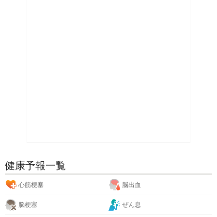
健康予報一覧
心筋梗塞
脳出血
脳梗塞
ぜん息