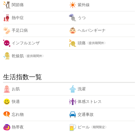
関節痛
紫外線
熱中症
うつ
手足口病
ヘルパンギーナ
インフルエンザ
頭痛
〈提供期間外〉
乾燥肌
〈提供期間外〉
生活指数一覧
お肌
洗濯
快適
体感ストレス
忘れ物
交通事故
熱帯夜
ビール
〈期間限定〉