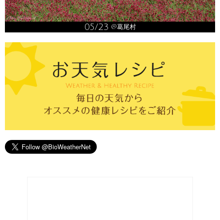
05/23
@葛尾村