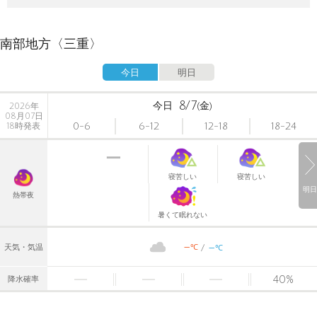
南部地方〈三重〉
今日
明日
8/7
今日
(金)
2026年
08月07日
0-6
6-12
12-18
18-24
18時発表
寝苦しい
寝苦しい
明日
熱帯夜
暑くて眠れない
-
-
℃
天気・気温
℃
40
%
降水確率