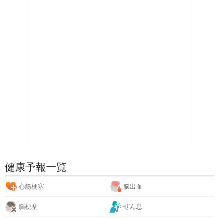
健康予報一覧
心筋梗塞
脳出血
脳梗塞
ぜん息