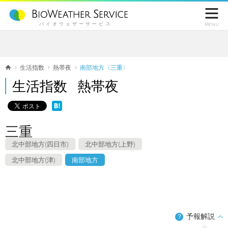

バイオウェザーサービス
Menu
生活指数
熱帯夜
南部地方〈三重〉
生活指数 熱帯夜
三重
北中部地方(四日市)
北中部地方(上野)
北中部地方(津)
南部地方
予報解説
？