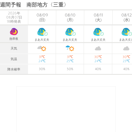
週間予報 南部地方〈三重〉
2026年
08/09
08/10
08/11
08/12
08月07日
(日)
(月)
(火)
(水)
18時発表
熱帯夜
まあ大丈夫
まあ大丈夫
まあ大丈夫
まあ大丈
天気
℃
℃
℃
℃
31
31
30
30
気温
℃
℃
℃
℃
24
25
24
23
30
%
50
%
40
%
40
%
降水確率