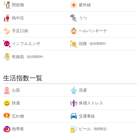
関節痛
紫外線
熱中症
うつ
手足口病
ヘルパンギーナ
インフルエンザ
頭痛
〈提供期間外〉
乾燥肌
〈提供期間外〉
生活指数一覧
お肌
洗濯
快適
体感ストレス
忘れ物
交通事故
熱帯夜
ビール
〈期間限定〉