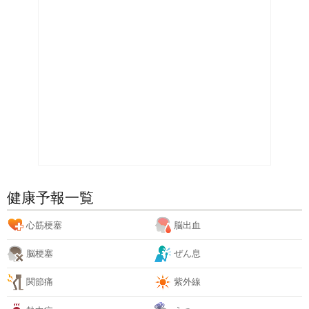
健康予報一覧
心筋梗塞
脳出血
脳梗塞
ぜん息
関節痛
紫外線