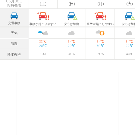
08月06日
(土)
(日)
(月)
(火)
18時発表
交通事故
事故が起こりやすい
安心は禁物
事故が起こりやすい
安心は禁
天気
℃
℃
℃
℃
33
34
34
34
気温
℃
℃
℃
℃
28
29
30
29
80
%
40
%
20
%
40
%
降水確率