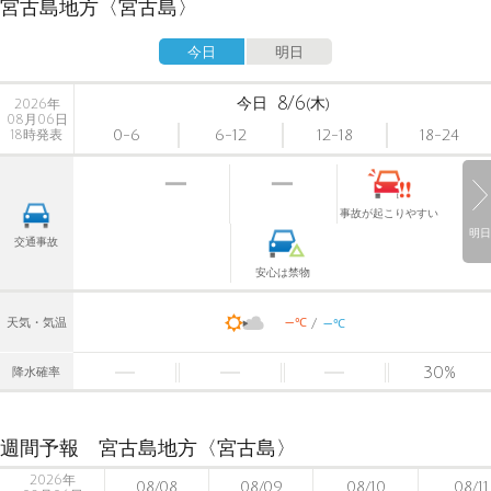
宮古島地方〈宮古島〉
今日
明日
8/6
今日
(木)
2026年
08月06日
0-6
6-12
12-18
18-24
18時発表
事故が起こりやすい
明日
交通事故
安心は禁物
-
-
℃
天気・気温
℃
30
%
降水確率
週間予報 宮古島地方〈宮古島〉
2026年
08/08
08/09
08/10
08/11