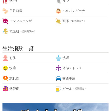
熱中症
うつ
手足口病
ヘルパンギーナ
インフルエンザ
頭痛
〈提供期間外〉
乾燥肌
〈提供期間外〉
生活指数一覧
お肌
洗濯
快適
体感ストレス
忘れ物
交通事故
熱帯夜
ビール
〈期間限定〉