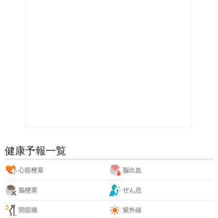
健康予報一覧
心筋梗塞
脳出血
脳梗塞
ぜん息
関節痛
紫外線