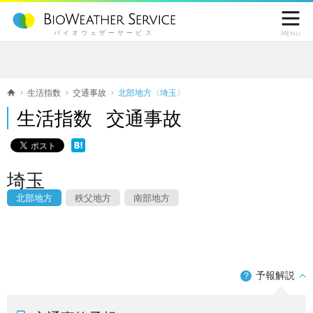

バイオウェザーサービス
Menu
生活指数
交通事故
北部地方〈埼玉〉
生活指数 交通事故
埼玉
北部地方
秩父地方
南部地方
予報解説
？