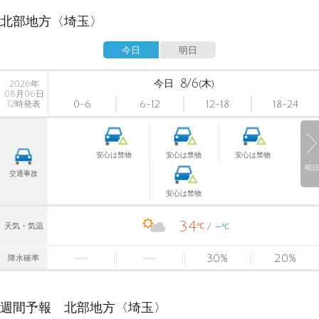
北部地方〈埼玉〉
今日
明日
8/6
今日
(木)
2026年
08月06日
0-6
6-12
12-18
18-24
12時発表
安心は禁物
安心は禁物
安心は禁物
明日
交通事故
安心は禁物
34
-
℃
天気・気温
℃
30
%
20
%
降水確率
週間予報 北部地方〈埼玉〉