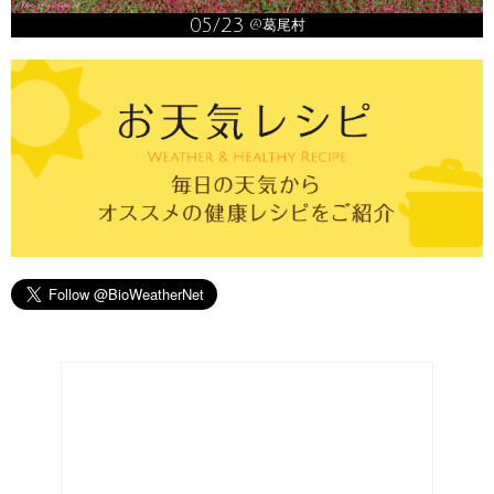
05/23
@葛尾村