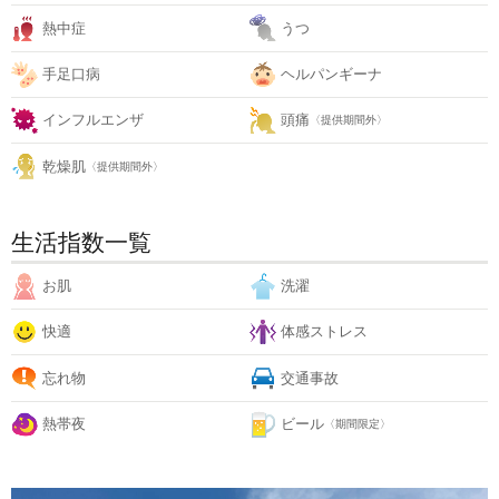
熱中症
うつ
手足口病
ヘルパンギーナ
インフルエンザ
頭痛
〈提供期間外〉
乾燥肌
〈提供期間外〉
生活指数一覧
お肌
洗濯
快適
体感ストレス
忘れ物
交通事故
熱帯夜
ビール
〈期間限定〉