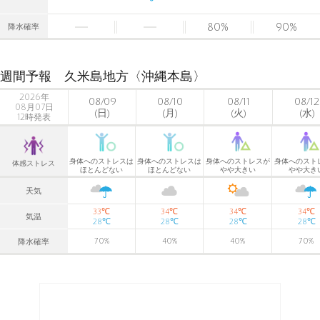
80
%
90
%
降水確率
週間予報 久米島地方〈沖縄本島〉
2026年
08/09
08/10
08/11
08/12
08月07日
(日)
(月)
(火)
(水)
12時発表
身体へのストレスは
身体へのストレスは
身体へのストレスが
身体へのスト
体感ストレス
ほとんどない
ほとんどない
やや大きい
やや大き
天気
℃
℃
℃
℃
33
34
34
34
気温
℃
℃
℃
℃
28
28
28
28
70
%
40
%
40
%
70
%
降水確率