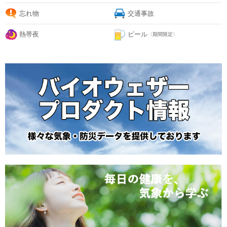
忘れ物
交通事故
熱帯夜
ビール
〈期間限定〉