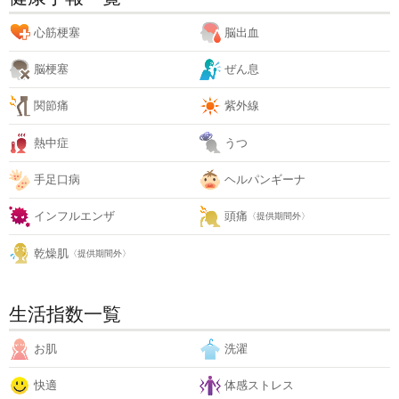
心筋梗塞
脳出血
脳梗塞
ぜん息
関節痛
紫外線
熱中症
うつ
手足口病
ヘルパンギーナ
インフルエンザ
頭痛
〈提供期間外〉
乾燥肌
〈提供期間外〉
生活指数一覧
お肌
洗濯
快適
体感ストレス