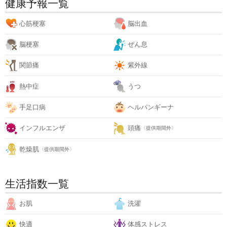
健康予報一覧
心筋梗塞
脳出血
脳梗塞
ぜん息
関節痛
紫外線
熱中症
うつ
手足口病
ヘルパンギーナ
インフルエンザ
頭痛
〈提供期間外〉
乾燥肌
〈提供期間外〉
生活指数一覧
お肌
洗濯
快適
体感ストレス