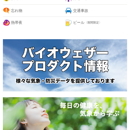
忘れ物
交通事故
熱帯夜
ビール
〈期間限定〉