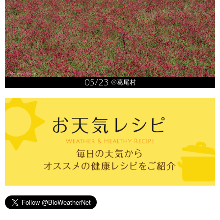
05/23
@葛尾村