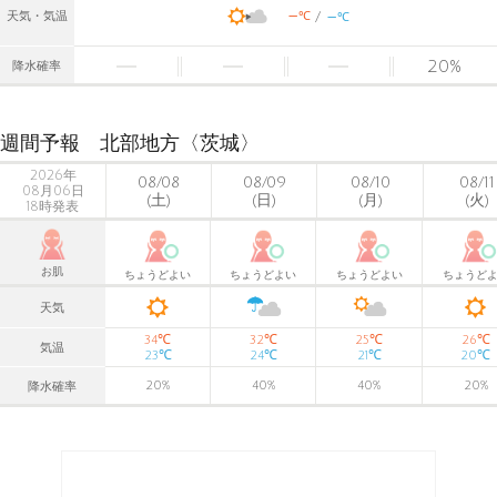
-
-
℃
天気・気温
℃
20
%
降水確率
週間予報 北部地方〈茨城〉
2026年
08/08
08/09
08/10
08/11
08月06日
(土)
(日)
(月)
(火)
18時発表
お肌
ちょうどよい
ちょうどよい
ちょうどよい
ちょうど
天気
℃
℃
℃
℃
34
32
25
26
気温
℃
℃
℃
℃
23
24
21
20
20
%
40
%
40
%
20
%
降水確率