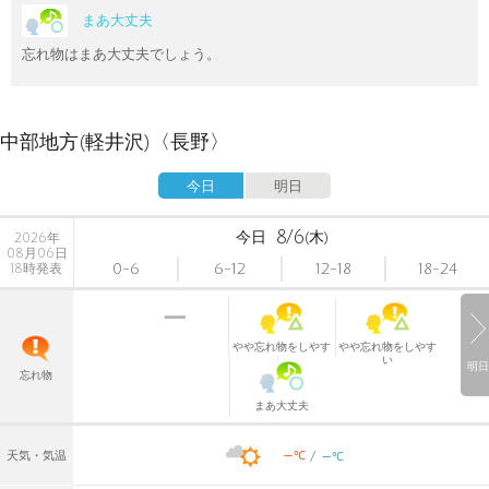
まあ大丈夫
忘れ物はまあ大丈夫でしょう。
中部地方(軽井沢)〈長野〉
今日
明日
8/6
今日
(木)
2026年
08月06日
0-6
6-12
12-18
18-24
18時発表
やや忘れ物をしやす
やや忘れ物をしやす
い
い
明日
忘れ物
まあ大丈夫
-
-
℃
天気・気温
℃