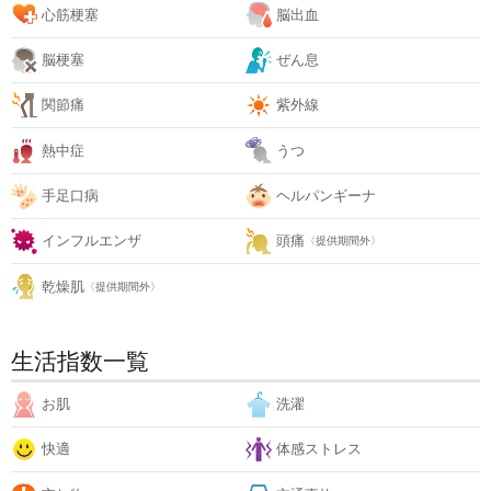
心筋梗塞
脳出血
脳梗塞
ぜん息
関節痛
紫外線
熱中症
うつ
手足口病
ヘルパンギーナ
インフルエンザ
頭痛
〈提供期間外〉
乾燥肌
〈提供期間外〉
生活指数一覧
お肌
洗濯
快適
体感ストレス