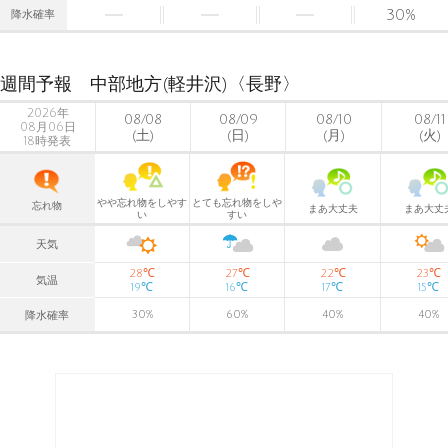
30
%
降水確率
週間予報 中部地方(軽井沢)〈長野〉
2026年
08/08
08/09
08/10
08/11
08月06日
(土)
(日)
(月)
(火)
18時発表
やや忘れ物をしやす
とても忘れ物をしや
忘れ物
まあ大丈夫
まあ大丈
い
すい
天気
℃
℃
℃
℃
28
27
22
23
気温
℃
℃
℃
℃
19
16
17
15
30
%
60
%
40
%
40
%
降水確率