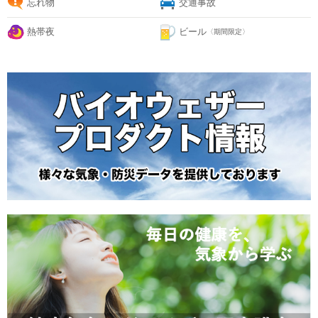
忘れ物
交通事故
熱帯夜
ビール
〈期間限定〉