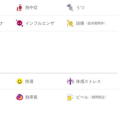
熱中症
うつ
ナ
インフルエンザ
頭痛
〈提供期間外〉
快適
体感ストレス
熱帯夜
ビール
〈期間限定〉