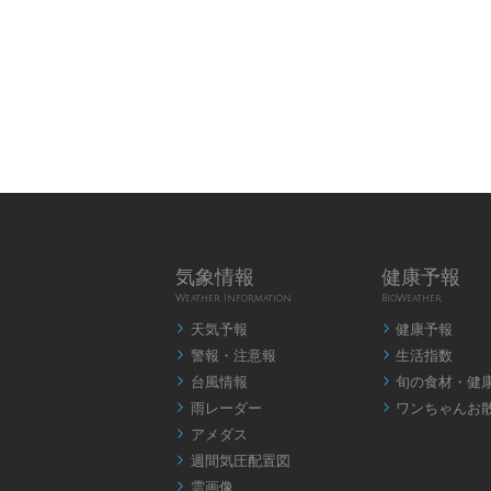
気象情報
健康予報
Weather Information
BioWeather
天気予報
健康予報


警報・注意報
生活指数


台風情報
旬の食材・健


雨レーダー
ワンちゃんお


アメダス

週間気圧配置図

雲画像
