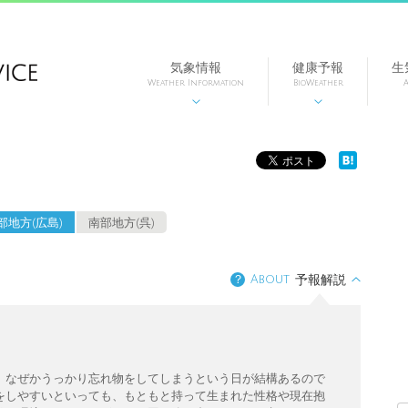
気象情報
健康予報
生
Weather Information
BioWeather
A


部地方(広島)
南部地方(呉)
？
About
予報解説
、なぜかうっかり忘れ物をしてしまうという日が結構あるので
をしやすいといっても、もともと持って生まれた性格や現在抱