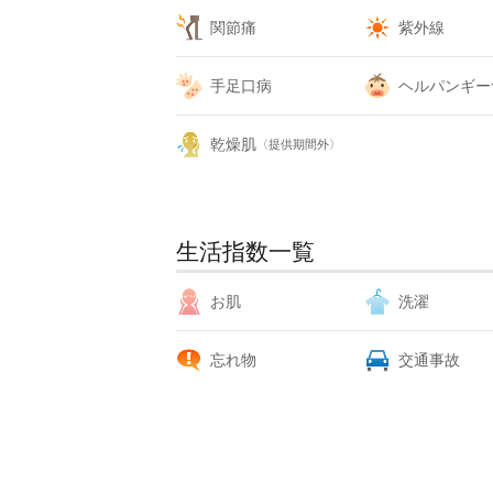
関節痛
紫外線
手足口病
ヘルパンギー
乾燥肌
〈提供期間外〉
生活指数一覧
お肌
洗濯
忘れ物
交通事故