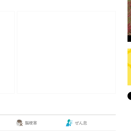
脳梗塞
ぜん息