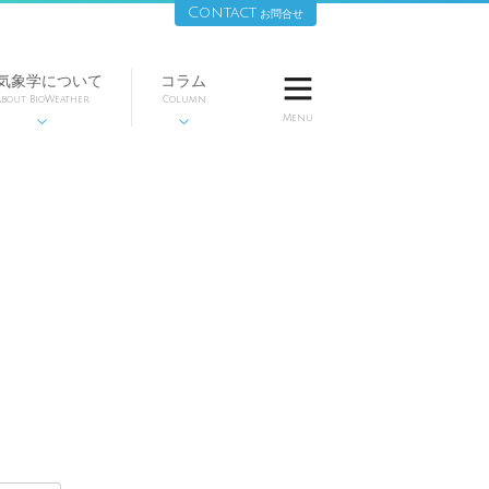
Contact
お問合せ
気象学について
コラム

bout BioWeather
Column
Menu

