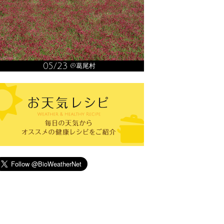
05/23
@葛尾村