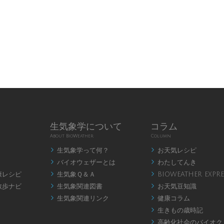
生気象学について
コラム
About BioWeather
Column
生気象学って何？
お天気レシピ


バイオウェザーとは
わたしてんき


康レシピ
生気象Ｑ＆Ａ
BIOWEATHER EXPRE


散歩ナビ
生気象関連図書
お天気豆知識


生気象関連リンク
健康コラム


生きもの歳時記

高齢化社会のバイオク
