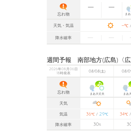
忘れ物
まあ
-
天気・気温
℃
降水確率
週間予報 南部地方(広島)〈
2026年08月06日
08/08
08/0
(土)
18時発表
忘れ物
まあ大丈夫
まあ
天気
36
29
34
気温
/
℃
℃
℃
30
3
降水確率
%