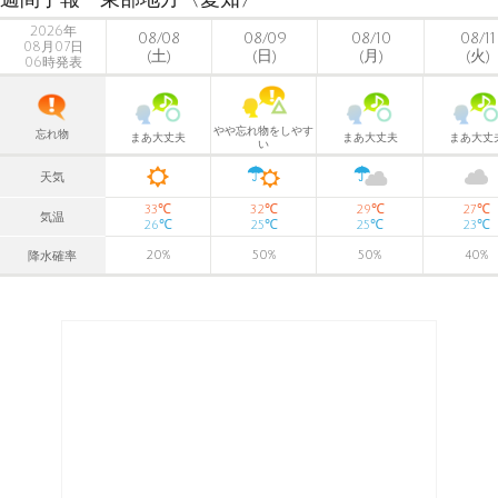
2026年
08/08
08/09
08/10
08/11
08月07日
(土)
(日)
(月)
(火)
06時発表
やや忘れ物をしやす
忘れ物
まあ大丈夫
まあ大丈夫
まあ大丈
い
天気
℃
℃
℃
℃
33
32
29
27
気温
℃
℃
℃
℃
26
25
25
23
20
%
50
%
50
%
40
%
降水確率