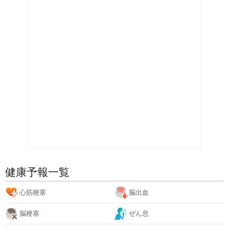
健康予報一覧
心筋梗塞
脳出血
脳梗塞
ぜん息