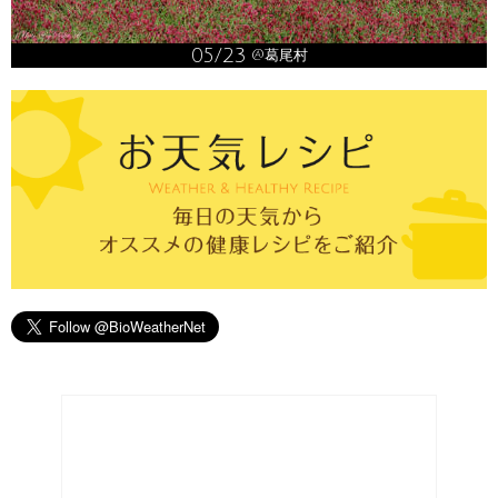
05/23
@葛尾村