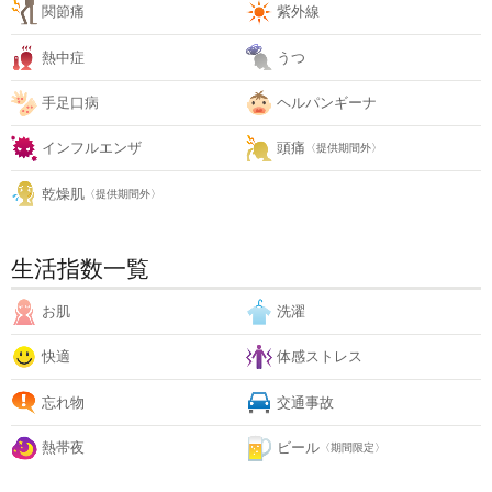
関節痛
紫外線
熱中症
うつ
手足口病
ヘルパンギーナ
インフルエンザ
頭痛
〈提供期間外〉
乾燥肌
〈提供期間外〉
生活指数一覧
お肌
洗濯
快適
体感ストレス
忘れ物
交通事故
熱帯夜
ビール
〈期間限定〉