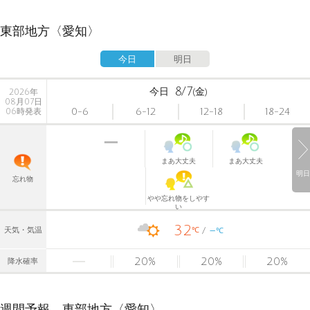
東部地方〈愛知〉
今日
明日
8/7
今日
(金)
2026年
08月07日
0-6
6-12
12-18
18-24
06時発表
まあ大丈夫
まあ大丈夫
明日
忘れ物
やや忘れ物をしやす
い
32
-
℃
天気・気温
℃
20
%
20
%
20
%
降水確率
週間予報 東部地方〈愛知〉