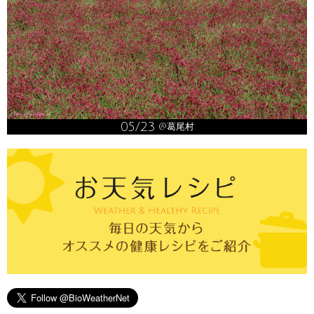
05/23
@葛尾村