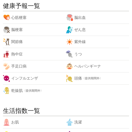
健康予報一覧
心筋梗塞
脳出血
脳梗塞
ぜん息
関節痛
紫外線
熱中症
うつ
手足口病
ヘルパンギーナ
インフルエンザ
頭痛
〈提供期間外〉
乾燥肌
〈提供期間外〉
生活指数一覧
お肌
洗濯