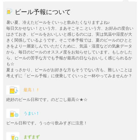
ビール予報について
暑い夏、冷えたビールをぐいっと飲みたくなりますよね♪
毎日欠かせない！という方、まあそこそこ…という方、お好みの度合い
はさておき、ビールをおいしいと感じるのには、実は気温や湿度が大
きく関係しているようです。そこで本予報では、夏のビールのひとと
きをより一層楽しんでいただくために、気温・湿度などの気象データ
から、毎日のビールのオススメ度をお知らせしています。もしかした
ら、ビールの苦手な方でも予報が最高の日ならおいしく感じられるか
も☆
夏まっさかり、ビールがお好きな方もそうでない方も、難しいことは
考えずに「ビール予報」に便乗してぐいっと一杯やってみませんか？
最高！！
絶好のビール日和です。のどごし最高☆★☆
うまい！
ビール日和です。うっかり飲みすぎに注意！
まずまず