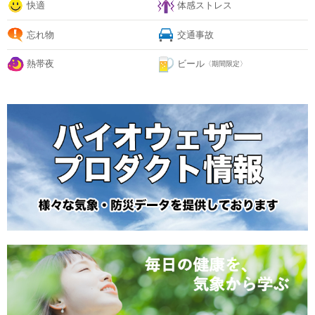
快適
体感ストレス
忘れ物
交通事故
熱帯夜
ビール
〈期間限定〉