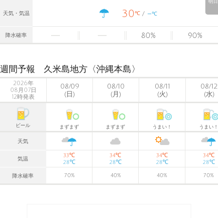
明日
30
-
℃
天気・気温
℃
80
%
90
%
降水確率
週間予報 久米島地方〈沖縄本島〉
2026年
08/09
08/10
08/11
08/12
08月07日
(日)
(月)
(火)
(水)
12時発表
ビール
まずまず
まずまず
うまい！
うまい
天気
℃
℃
℃
℃
33
34
34
34
気温
℃
℃
℃
℃
28
28
28
28
70
%
40
%
40
%
70
%
降水確率