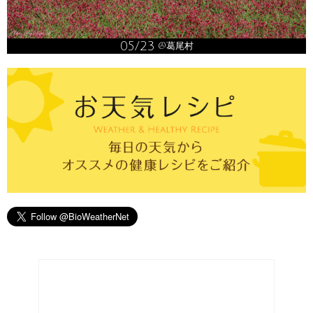
05/23
@葛尾村