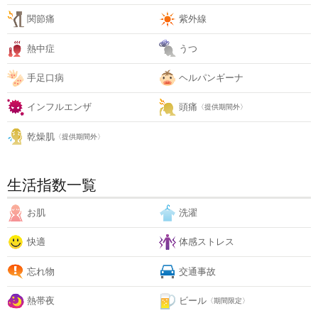
関節痛
紫外線
熱中症
うつ
手足口病
ヘルパンギーナ
インフルエンザ
頭痛
〈提供期間外〉
乾燥肌
〈提供期間外〉
生活指数一覧
お肌
洗濯
快適
体感ストレス
忘れ物
交通事故
熱帯夜
ビール
〈期間限定〉