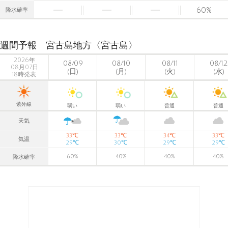
60
%
降水確率
週間予報 宮古島地方〈宮古島〉
2026年
08/09
08/10
08/11
08/12
08月07日
(日)
(月)
(火)
(水)
18時発表
紫外線
弱い
弱い
普通
普通
天気
℃
℃
℃
℃
33
33
34
33
気温
℃
℃
℃
℃
29
30
29
29
60
%
40
%
40
%
40
%
降水確率