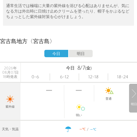
通常生活では極端に大量の紫外線を浴びる心配はありませんが、気に
なる方は外出時に日焼け止めクリームを塗ったり、帽子をかぶるなど
ちょっとした紫外線対策を心がけましょう。
宮古島地方〈宮古島〉
今日
明日
8/7
今日
(金)
2026年
08月07日
0-6
6-12
12-18
18-24
18時発表
普通
明日
紫外線
弱い
-
-
℃
天気・気温
℃