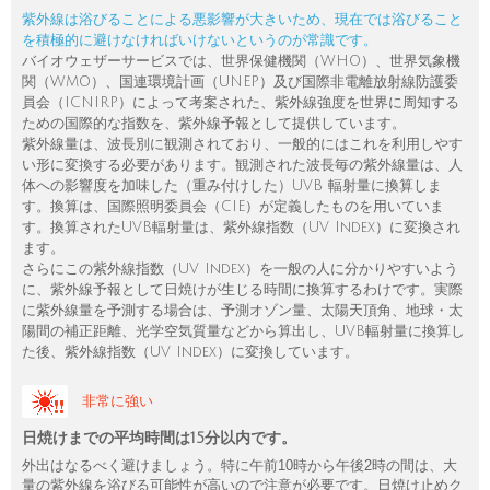
紫外線は浴びることによる悪影響が大きいため、現在では浴びること
を積極的に避けなければいけないというのが常識です。
バイオウェザーサービスでは、世界保健機関（WHO）、世界気象機
関（WMO）、国連環境計画（UNEP）及び国際非電離放射線防護委
員会（ICNIRP）によって考案された、紫外線強度を世界に周知する
ための国際的な指数を、紫外線予報として提供しています。
紫外線量は、波長別に観測されており、一般的にはこれを利用しやす
い形に変換する必要があります。観測された波長毎の紫外線量は、人
体への影響度を加味した（重み付けした）UVB 輻射量に換算しま
す。換算は、国際照明委員会（CIE）が定義したものを用いていま
す。換算されたUVB輻射量は、紫外線指数（UV Index）に変換され
ます。
さらにこの紫外線指数（UV Index）を一般の人に分かりやすいよう
に、紫外線予報として日焼けが生じる時間に換算するわけです。実際
に紫外線量を予測する場合は、予測オゾン量、太陽天頂角、地球・太
陽間の補正距離、光学空気質量などから算出し、UVB輻射量に換算し
た後、紫外線指数（UV Index）に変換しています。
非常に強い
日焼けまでの平均時間は15分以内です。
外出はなるべく避けましょう。特に午前10時から午後2時の間は、大
量の紫外線を浴びる可能性が高いので注意が必要です。日焼け止めク