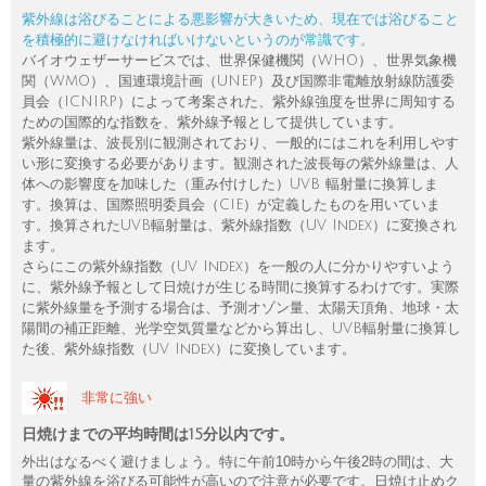
紫外線は浴びることによる悪影響が大きいため、現在では浴びること
を積極的に避けなければいけないというのが常識です。
バイオウェザーサービスでは、世界保健機関（WHO）、世界気象機
関（WMO）、国連環境計画（UNEP）及び国際非電離放射線防護委
員会（ICNIRP）によって考案された、紫外線強度を世界に周知する
ための国際的な指数を、紫外線予報として提供しています。
紫外線量は、波長別に観測されており、一般的にはこれを利用しやす
い形に変換する必要があります。観測された波長毎の紫外線量は、人
体への影響度を加味した（重み付けした）UVB 輻射量に換算しま
す。換算は、国際照明委員会（CIE）が定義したものを用いていま
す。換算されたUVB輻射量は、紫外線指数（UV Index）に変換され
ます。
さらにこの紫外線指数（UV Index）を一般の人に分かりやすいよう
に、紫外線予報として日焼けが生じる時間に換算するわけです。実際
に紫外線量を予測する場合は、予測オゾン量、太陽天頂角、地球・太
陽間の補正距離、光学空気質量などから算出し、UVB輻射量に換算し
た後、紫外線指数（UV Index）に変換しています。
非常に強い
日焼けまでの平均時間は15分以内です。
外出はなるべく避けましょう。特に午前10時から午後2時の間は、大
量の紫外線を浴びる可能性が高いので注意が必要です。日焼け止めク