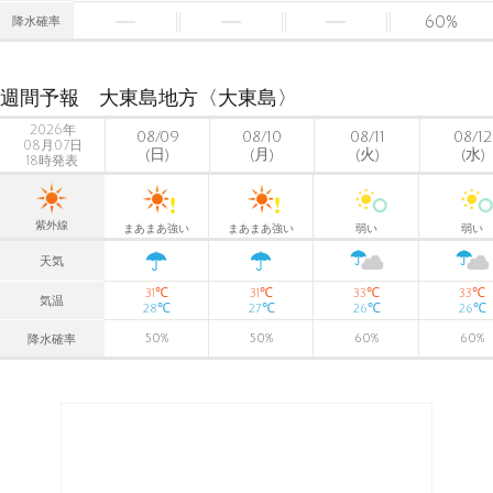
60
%
降水確率
週間予報 大東島地方〈大東島〉
2026年
08/09
08/10
08/11
08/12
08月07日
(日)
(月)
(火)
(水)
18時発表
紫外線
まあまあ強い
まあまあ強い
弱い
弱い
天気
℃
℃
℃
℃
31
31
33
33
気温
℃
℃
℃
℃
28
27
26
26
50
%
50
%
60
%
60
%
降水確率