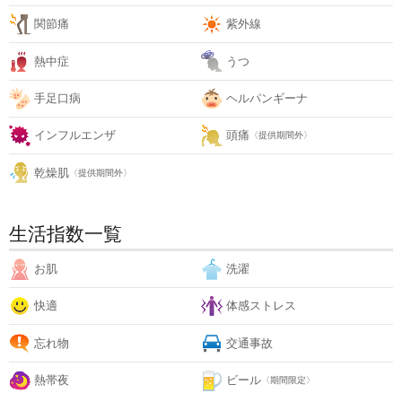
関節痛
紫外線
熱中症
うつ
手足口病
ヘルパンギーナ
インフルエンザ
頭痛
〈提供期間外〉
乾燥肌
〈提供期間外〉
生活指数一覧
お肌
洗濯
快適
体感ストレス
忘れ物
交通事故
熱帯夜
ビール
〈期間限定〉