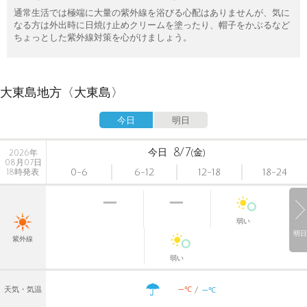
通常生活では極端に大量の紫外線を浴びる心配はありませんが、気に
なる方は外出時に日焼け止めクリームを塗ったり、帽子をかぶるなど
ちょっとした紫外線対策を心がけましょう。
大東島地方〈大東島〉
今日
明日
8/7
今日
(金)
2026年
08月07日
0-6
6-12
12-18
18-24
18時発表
弱い
明日
紫外線
弱い
-
-
℃
天気・気温
℃