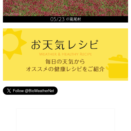
05/23
@葛尾村