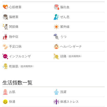
心筋梗塞
脳出血
脳梗塞
ぜん息
関節痛
紫外線
熱中症
うつ
手足口病
ヘルパンギーナ
インフルエンザ
頭痛
〈提供期間外〉
乾燥肌
〈提供期間外〉
生活指数一覧
お肌
洗濯
快適
体感ストレス