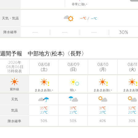
非常に強い
-
-
℃
天気・気温
℃
30
%
降水確率
週間予報 中部地方(松本)〈長野〉
2026年
08/08
08/09
08/10
08/11
08月06日
(土)
(日)
(月)
(火)
18時発表
紫外線
まあまあ強い
弱い
まあまあ強い
まあまあ
天気
℃
℃
℃
℃
35
31
31
32
気温
℃
℃
℃
℃
23
23
21
20
50
%
50
%
40
%
30
%
降水確率