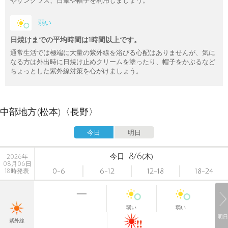
やサングラス、日傘や帽子を利用しましょう。
弱い
日焼けまでの平均時間は1時間以上です。
通常生活では極端に大量の紫外線を浴びる心配はありませんが、気に
なる方は外出時に日焼け止めクリームを塗ったり、帽子をかぶるなど
ちょっとした紫外線対策を心がけましょう。
中部地方(松本)〈長野〉
今日
明日
8/6
今日
(木)
2026年
08月06日
0-6
6-12
12-18
18-24
18時発表
弱い
弱い
明日
紫外線