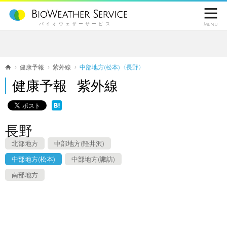

バイオウェザーサービス
Menu
健康予報
紫外線
中部地方(松本)〈長野〉
健康予報 紫外線
長野
北部地方
中部地方(軽井沢)
中部地方(松本)
中部地方(諏訪)
南部地方