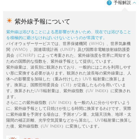
予報解説
？
紫外線予報について
紫外線は浴びることによる悪影響が大きいため、現在では浴びること
を積極的に避けなければいけないというのが常識です。
バイオウェザーサービスでは、世界保健機関（WHO）、世界気象機
関（WMO）、国連環境計画（UNEP）及び国際非電離放射線防護委
員会（ICNIRP）によって考案された、紫外線強度を世界に周知する
ための国際的な指数を、紫外線予報として提供しています。
紫外線量は、波長別に観測されており、一般的にはこれを利用しやす
い形に変換する必要があります。観測された波長毎の紫外線量は、人
体への影響度を加味した（重み付けした）UVB 輻射量に換算しま
す。換算は、国際照明委員会（CIE）が定義したものを用いていま
す。換算されたUVB輻射量は、紫外線指数（UV Index）に変換され
ます。
さらにこの紫外線指数（UV Index）を一般の人に分かりやすいよう
に、紫外線予報として日焼けが生じる時間に換算するわけです。実際
に紫外線量を予測する場合は、予測オゾン量、太陽天頂角、地球・太
陽間の補正距離、光学空気質量などから算出し、UVB輻射量に換算し
た後、紫外線指数（UV Index）に変換しています。