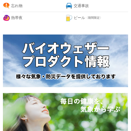
忘れ物
交通事故
熱帯夜
ビール
〈期間限定〉