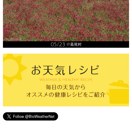
05/23
@葛尾村