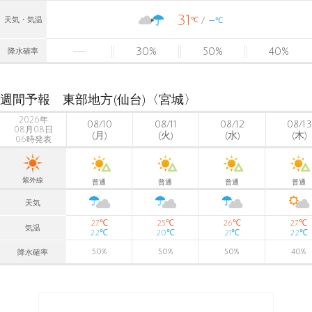
31
-
℃
天気・気温
℃
30
%
50
%
40
%
降水確率
週間予報 東部地方(仙台)〈宮城〉
2026年
08/10
08/11
08/12
08/13
08月08日
(月)
(火)
(水)
(木)
06時発表
紫外線
普通
普通
普通
普通
天気
℃
℃
℃
℃
27
25
26
27
気温
℃
℃
℃
℃
22
20
21
22
50
%
50
%
50
%
40
%
降水確率