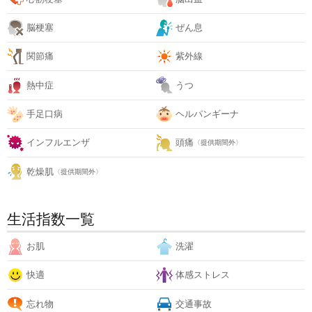
脳梗塞
ぜん息
関節痛
紫外線
熱中症
うつ
手足口病
ヘルパンギーナ
インフルエンザ
頭痛
〈提供期間外〉
乾燥肌
〈提供期間外〉
生活指数一覧
お肌
洗濯
快適
体感ストレス
忘れ物
交通事故