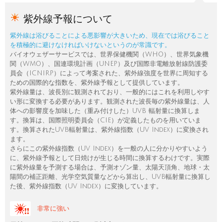
紫外線予報について
紫外線は浴びることによる悪影響が大きいため、現在では浴びること
を積極的に避けなければいけないというのが常識です。
バイオウェザーサービスでは、世界保健機関（WHO）、世界気象機
関（WMO）、国連環境計画（UNEP）及び国際非電離放射線防護委
員会（ICNIRP）によって考案された、紫外線強度を世界に周知する
ための国際的な指数を、紫外線予報として提供しています。
紫外線量は、波長別に観測されており、一般的にはこれを利用しやす
い形に変換する必要があります。観測された波長毎の紫外線量は、人
体への影響度を加味した（重み付けした）UVB 輻射量に換算しま
す。換算は、国際照明委員会（CIE）が定義したものを用いていま
す。換算されたUVB輻射量は、紫外線指数（UV Index）に変換され
ます。
さらにこの紫外線指数（UV Index）を一般の人に分かりやすいよう
に、紫外線予報として日焼けが生じる時間に換算するわけです。実際
に紫外線量を予測する場合は、予測オゾン量、太陽天頂角、地球・太
陽間の補正距離、光学空気質量などから算出し、UVB輻射量に換算し
た後、紫外線指数（UV Index）に変換しています。
非常に強い