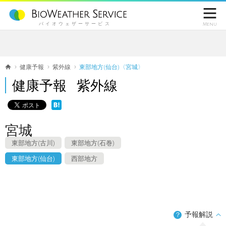

バイオウェザーサービス
Menu
健康予報
紫外線
東部地方(仙台)〈宮城〉
健康予報 紫外線
宮城
東部地方(古川)
東部地方(石巻)
東部地方(仙台)
西部地方
予報解説
？