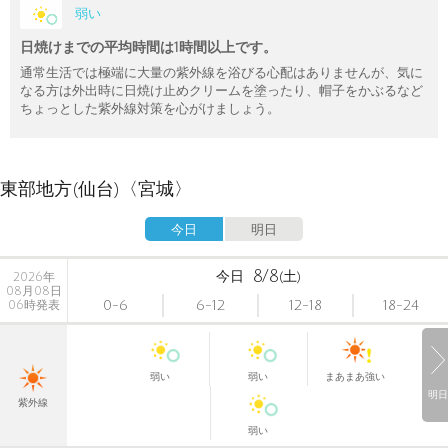
弱い
日焼けまでの平均時間は1時間以上です。
通常生活では極端に大量の紫外線を浴びる心配はありませんが、気に
なる方は外出時に日焼け止めクリームを塗ったり、帽子をかぶるなど
ちょっとした紫外線対策を心がけましょう。
東部地方(仙台)〈宮城〉
今日
明日
8/8
今日
(土)
2026年
08月08日
0-6
6-12
12-18
18-24
06時発表
弱い
弱い
まあまあ強い
明日
紫外線
弱い