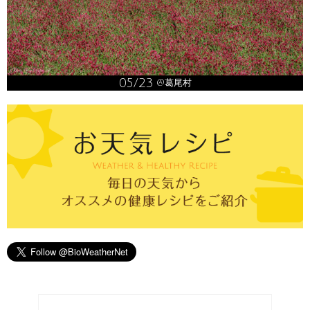
05/23
@葛尾村