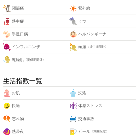
関節痛
紫外線
熱中症
うつ
手足口病
ヘルパンギーナ
インフルエンザ
頭痛
〈提供期間外〉
乾燥肌
〈提供期間外〉
生活指数一覧
お肌
洗濯
快適
体感ストレス
忘れ物
交通事故
熱帯夜
ビール
〈期間限定〉