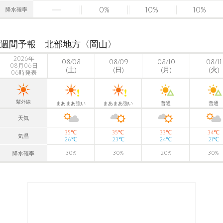
0
%
10
%
10
%
降水確率
週間予報 北部地方〈岡山〉
2026年
08/08
08/09
08/10
08/11
08月06日
(土)
(日)
(月)
(火)
06時発表
紫外線
まあまあ強い
まあまあ強い
普通
普通
天気
℃
℃
℃
℃
35
35
33
34
気温
℃
℃
℃
℃
26
23
24
21
30
%
30
%
20
%
30
%
降水確率