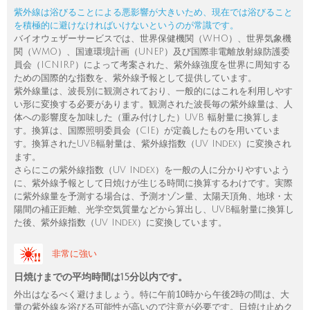
紫外線は浴びることによる悪影響が大きいため、現在では浴びること
を積極的に避けなければいけないというのが常識です。
バイオウェザーサービスでは、世界保健機関（WHO）、世界気象機
関（WMO）、国連環境計画（UNEP）及び国際非電離放射線防護委
員会（ICNIRP）によって考案された、紫外線強度を世界に周知する
ための国際的な指数を、紫外線予報として提供しています。
紫外線量は、波長別に観測されており、一般的にはこれを利用しやす
い形に変換する必要があります。観測された波長毎の紫外線量は、人
体への影響度を加味した（重み付けした）UVB 輻射量に換算しま
す。換算は、国際照明委員会（CIE）が定義したものを用いていま
す。換算されたUVB輻射量は、紫外線指数（UV Index）に変換され
ます。
さらにこの紫外線指数（UV Index）を一般の人に分かりやすいよう
に、紫外線予報として日焼けが生じる時間に換算するわけです。実際
に紫外線量を予測する場合は、予測オゾン量、太陽天頂角、地球・太
陽間の補正距離、光学空気質量などから算出し、UVB輻射量に換算し
た後、紫外線指数（UV Index）に変換しています。
非常に強い
日焼けまでの平均時間は15分以内です。
外出はなるべく避けましょう。特に午前10時から午後2時の間は、大
量の紫外線を浴びる可能性が高いので注意が必要です。日焼け止めク