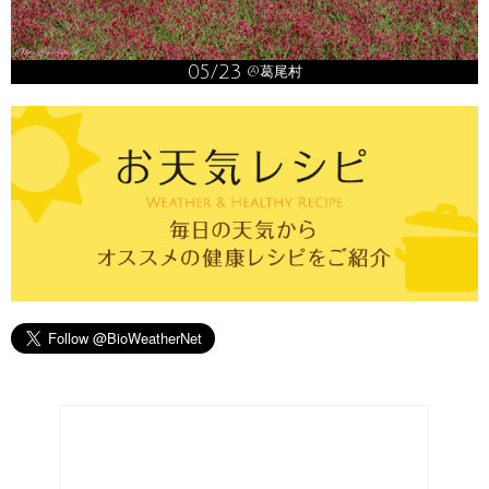
05/23
@葛尾村