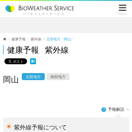

バイオウェザーサービス
Menu
健康予報
紫外線
北部地方〈岡山〉
健康予報 紫外線
北部地方
南部地方
岡山
予報解説
？
紫外線予報について