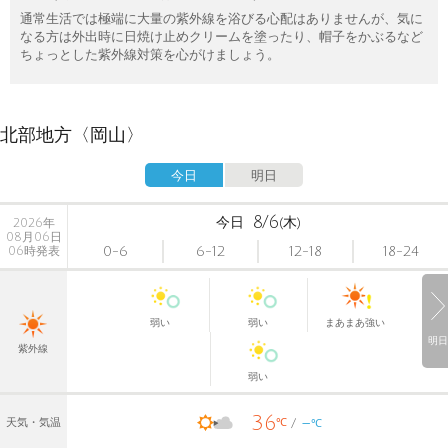
通常生活では極端に大量の紫外線を浴びる心配はありませんが、気に
なる方は外出時に日焼け止めクリームを塗ったり、帽子をかぶるなど
ちょっとした紫外線対策を心がけましょう。
北部地方〈岡山〉
今日
明日
8/6
今日
(木)
2026年
08月06日
0-6
6-12
12-18
18-24
06時発表
弱い
弱い
まあまあ強い
明日
紫外線
弱い
36
-
℃
天気・気温
℃