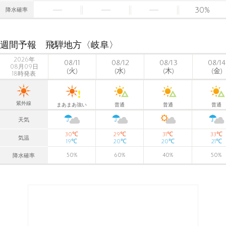
30
%
降水確率
週間予報 飛騨地方〈岐阜〉
2026年
08/11
08/12
08/13
08/14
08月09日
(火)
(水)
(木)
(金)
18時発表
紫外線
まあまあ強い
普通
普通
普通
天気
℃
℃
℃
℃
30
29
31
33
気温
℃
℃
℃
℃
19
20
20
21
50
%
60
%
40
%
50
%
降水確率