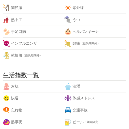
関節痛
紫外線
熱中症
うつ
手足口病
ヘルパンギーナ
インフルエンザ
頭痛
〈提供期間外〉
乾燥肌
〈提供期間外〉
生活指数一覧
お肌
洗濯
快適
体感ストレス
忘れ物
交通事故
熱帯夜
ビール
〈期間限定〉