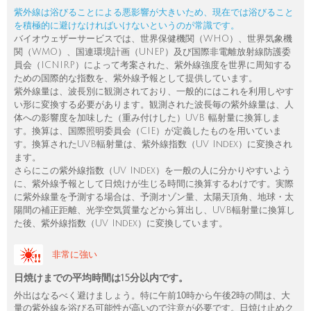
紫外線は浴びることによる悪影響が大きいため、現在では浴びること
を積極的に避けなければいけないというのが常識です。
バイオウェザーサービスでは、世界保健機関（WHO）、世界気象機
関（WMO）、国連環境計画（UNEP）及び国際非電離放射線防護委
員会（ICNIRP）によって考案された、紫外線強度を世界に周知する
ための国際的な指数を、紫外線予報として提供しています。
紫外線量は、波長別に観測されており、一般的にはこれを利用しやす
い形に変換する必要があります。観測された波長毎の紫外線量は、人
体への影響度を加味した（重み付けした）UVB 輻射量に換算しま
す。換算は、国際照明委員会（CIE）が定義したものを用いていま
す。換算されたUVB輻射量は、紫外線指数（UV Index）に変換され
ます。
さらにこの紫外線指数（UV Index）を一般の人に分かりやすいよう
に、紫外線予報として日焼けが生じる時間に換算するわけです。実際
に紫外線量を予測する場合は、予測オゾン量、太陽天頂角、地球・太
陽間の補正距離、光学空気質量などから算出し、UVB輻射量に換算し
た後、紫外線指数（UV Index）に変換しています。
非常に強い
日焼けまでの平均時間は15分以内です。
外出はなるべく避けましょう。特に午前10時から午後2時の間は、大
量の紫外線を浴びる可能性が高いので注意が必要です。日焼け止めク