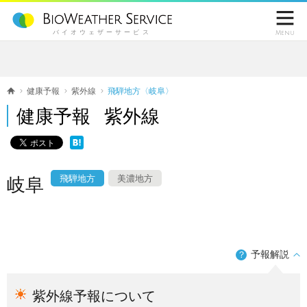

バイオウェザーサービス
Menu
健康予報
紫外線
飛騨地方〈岐阜〉
健康予報 紫外線
飛騨地方
美濃地方
岐阜
予報解説
？
紫外線予報について