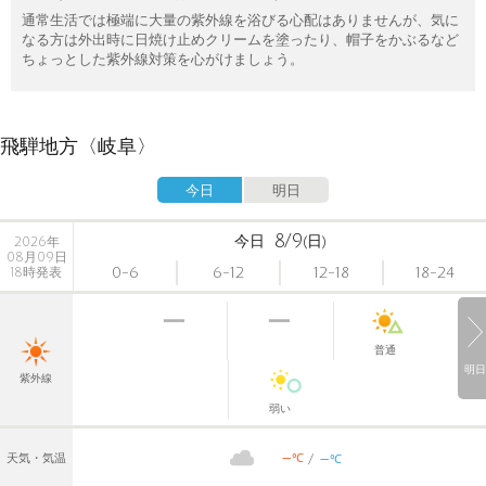
通常生活では極端に大量の紫外線を浴びる心配はありませんが、気に
なる方は外出時に日焼け止めクリームを塗ったり、帽子をかぶるなど
ちょっとした紫外線対策を心がけましょう。
飛騨地方〈岐阜〉
今日
明日
8/9
今日
(日)
2026年
08月09日
0-6
6-12
12-18
18-24
18時発表
普通
明日
紫外線
弱い
-
-
℃
天気・気温
℃