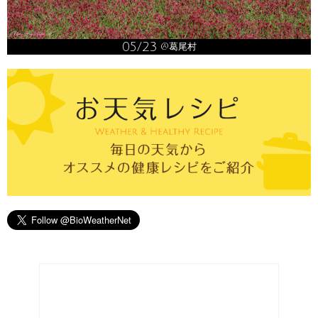
05/23
@葛尾村