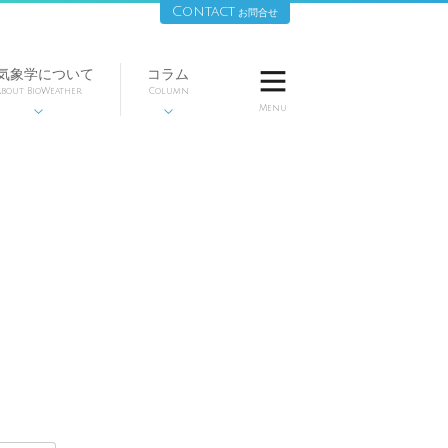
Contact
お問合せ
気象学について
コラム

bout BioWeather
Column
Menu

