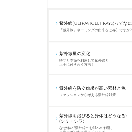
紫外線(ultraviolet rays)ってなに
「紫外線」ネーミングの由来をご存知ですか?
紫外線量の変化
時間と季節を利用して紫外線と
上手に付き合う方法！
紫外線を防ぐ効果が高い素材と色
ファッションから考える紫外線対策
紫外線を浴びると身体はどうなる?
(シミ・シワ)
なぜ怖い?紫外線のお肌への影響、