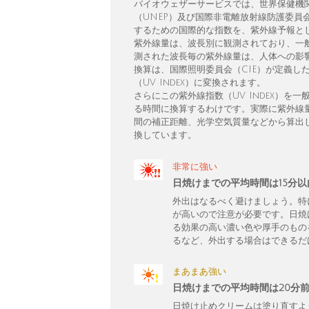
バイオウェザーサービスでは、世界保健機
（UNEP）及び国際非電離放射線防護委員
するための国際的な指数を、紫外線予報と
紫外線量は、波長別に観測されており、一
測された波長毎の紫外線量は、人体への影響
換算は、国際照明委員会（CIE）が定義し
（UV Index）に変換されます。
さらにこの紫外線指数（UV Index）
る時間に換算するわけです。実際に紫外線
間の補正距離、光学空気質量などから算出し、
換しています。
非常に強い
日焼けまでの平均時間は15分
外出はなるべく避けましょう。特
が高いので注意が必要です。日焼
る効果の高い濃い色や厚手のもの
るなど、外出する場合はできるだ
まあまあ強い
日焼けまでの平均時間は20分
日焼け止めクリームは塗り直すよ