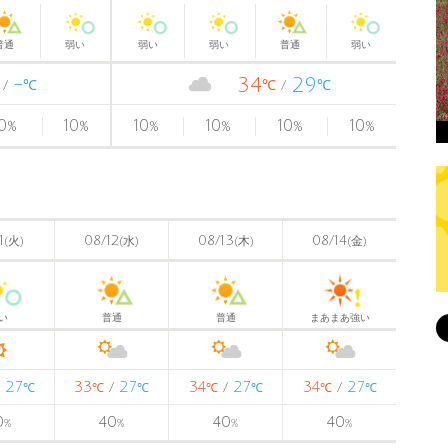
普通
弱い
弱い
弱い
普通
弱い
-
34
29
℃
℃
℃
0
10
10
10
10
10
%
%
%
%
%
%
1
08/12
08/13
08/14
(火)
(水)
(木)
(金)
い
普通
普通
まあまあ強い
27
33
27
34
27
34
27
/
/
/
/
℃
℃
℃
℃
℃
℃
℃
0
40
40
40
%
%
%
%