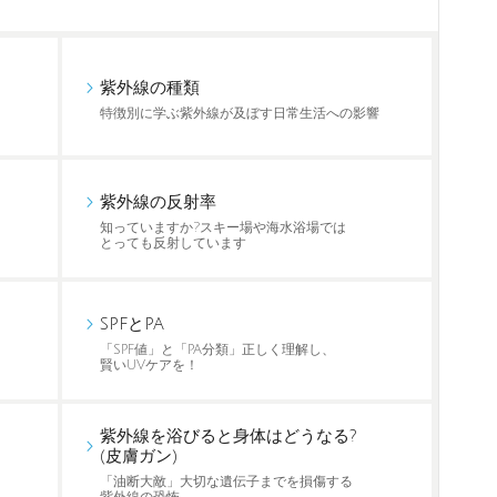
紫外線の種類
特徴別に学ぶ紫外線が及ぼす日常生活への影響
紫外線の反射率
知っていますか?スキー場や海水浴場では
とっても反射しています
SPFとPA
「SPF値」と「PA分類」正しく理解し、
賢いUVケアを！
紫外線を浴びると身体はどうなる?
(皮膚ガン)
「油断大敵」大切な遺伝子までを損傷する