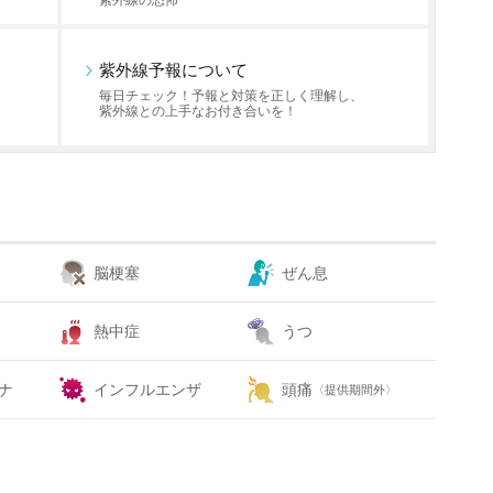
紫外線の恐怖
紫外線予報について
毎日チェック！予報と対策を正しく理解し、
紫外線との上手なお付き合いを！
脳梗塞
ぜん息
熱中症
うつ
ナ
インフルエンザ
頭痛
〈提供期間外〉