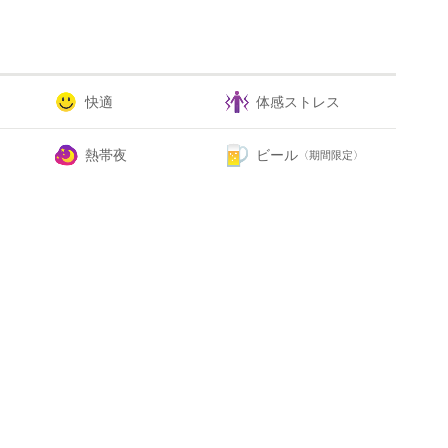
快適
体感ストレス
熱帯夜
ビール
〈期間限定〉