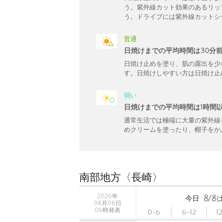
う。紫外線カット効果のあるリッ
う。ドライブには紫外線カットシ
普通
日焼けまでの平均時間は30分
日焼け止めを塗り、肌の露出を少
す。日焼けしやすい方は日焼け止
弱い
日焼けまでの平均時間は1時間
通常生活では極端に大量の紫外線
めクリームを塗ったり、帽子をか
南部地方〈長崎〉
2026年
8/8
今日
(
08月08日
06時発表
0-6
6-12
1