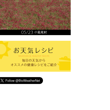
05/23
@葛尾村