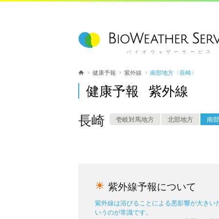
バイオウェザーサービス
健康予報
紫外線
南部地方〈長崎〉
健康予報 紫外線
長崎
壱岐対馬地方
北部地方
南
紫外線予報について
紫外線は浴びることによる悪影響が大きい
いうのが常識です。