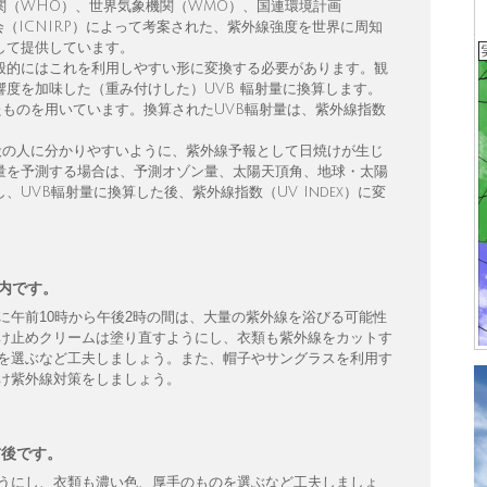
関（WHO）、世界気象機関（WMO）、国連環境計画
会（ICNIRP）によって考案された、紫外線強度を世界に周知
して提供しています。
般的にはこれを利用しやすい形に変換する必要があります。観
度を加味した（重み付けした）UVB 輻射量に換算します。
たものを用いています。換算されたUVB輻射量は、紫外線指数
を一般の人に分かりやすいように、紫外線予報として日焼けが生じ
量を予測する場合は、予測オゾン量、太陽天頂角、地球・太陽
UVB輻射量に換算した後、紫外線指数（UV Index）に変
以内です。
に午前10時から午後2時の間は、大量の紫外線を浴びる可能性
け止めクリームは塗り直すようにし、衣類も紫外線をカットす
を選ぶなど工夫しましょう。また、帽子やサングラスを利用す
け紫外線対策をしましょう。
前後です。
うにし、衣類も濃い色、厚手のものを選ぶなど工夫しましょ