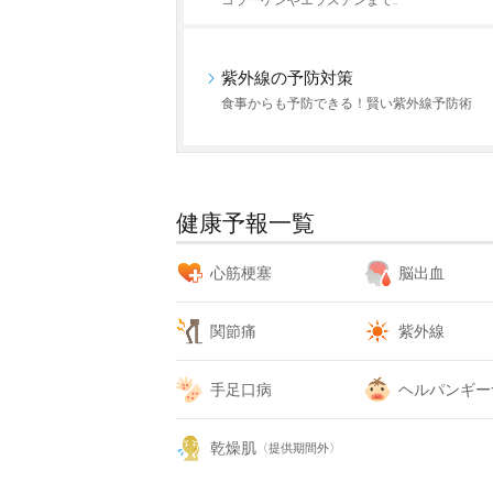
コラーゲンやエラスチンまで…
紫外線の予防対策
食事からも予防できる！賢い紫外線予防術
健康予報一覧
心筋梗塞
脳出血
関節痛
紫外線
手足口病
ヘルパンギー
乾燥肌
〈提供期間外〉