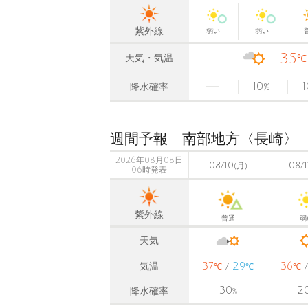
紫外線
弱い
弱い
35
天気・気温
℃
10
1
降水確率
%
週間予報 南部地方〈長崎〉
2026年08月08日
08/10
08/1
(月)
06時発表
紫外線
普通
弱
天気
37
29
36
気温
/
℃
℃
℃
30
2
降水確率
%