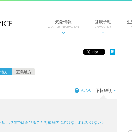
気象情報
健康予報
生
Weather Information
BioWeather
A


部地方
五島地方
？
About
予報解説
ため、現在では浴びることを積極的に避けなければいけないと