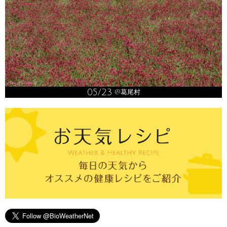
05/23
@葛尾村