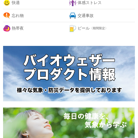
快適
体感ストレス
忘れ物
交通事故
熱帯夜
ビール
〈期間限定〉