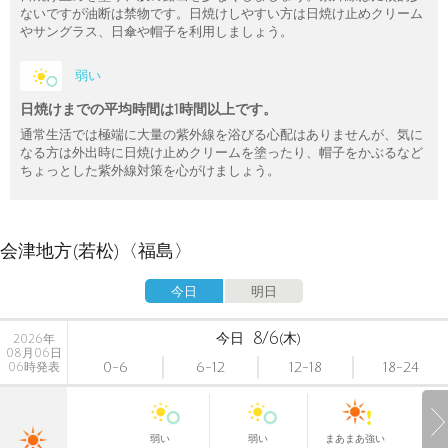
ないですが油断は禁物です。日焼けしやすい方は日焼け止めクリーム
やサングラス、日傘や帽子を利用しましょう。
弱い
日焼けまでの平均時間は1時間以上です。
通常生活では極端に大量の紫外線を浴びる心配はありませんが、気に
なる方は外出時に日焼け止めクリームを塗ったり、帽子をかぶるなど
ちょっとした紫外線対策を心がけましょう。
会津地方(若松)〈福島〉
今日
明日
8/6
今日
(木)
2026年
08月06日
0-6
6-12
12-18
18-24
06時発表
弱い
弱い
まあまあ強い