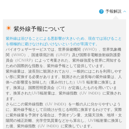
予報解説
？
紫外線予報について
紫外線は浴びることによる悪影響が大きいため、現在では浴びること
を積極的に避けなければいけないというのが常識です。
バイオウェザーサービスでは、世界保健機関（WHO）、世界気象機
関（WMO）、国連環境計画（UNEP）及び国際非電離放射線防護委
員会（ICNIRP）によって考案された、紫外線強度を世界に周知する
ための国際的な指数を、紫外線予報として提供しています。
紫外線量は、波長別に観測されており、一般的にはこれを利用しやす
い形に変換する必要があります。観測された波長毎の紫外線量は、人
体への影響度を加味した（重み付けした）UVB 輻射量に換算しま
す。換算は、国際照明委員会（CIE）が定義したものを用いていま
す。換算されたUVB輻射量は、紫外線指数（UV Index）に変換され
ます。
さらにこの紫外線指数（UV Index）を一般の人に分かりやすいよう
に、紫外線予報として日焼けが生じる時間に換算するわけです。実際
に紫外線量を予測する場合は、予測オゾン量、太陽天頂角、地球・太
陽間の補正距離、光学空気質量などから算出し、UVB輻射量に換算し
た後、紫外線指数（UV Index）に変換しています。