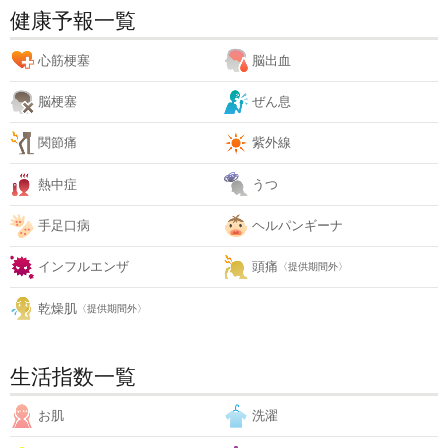
健康予報一覧
心筋梗塞
脳出血
脳梗塞
ぜん息
関節痛
紫外線
熱中症
うつ
手足口病
ヘルパンギーナ
インフルエンザ
頭痛
〈提供期間外〉
乾燥肌
〈提供期間外〉
生活指数一覧
お肌
洗濯