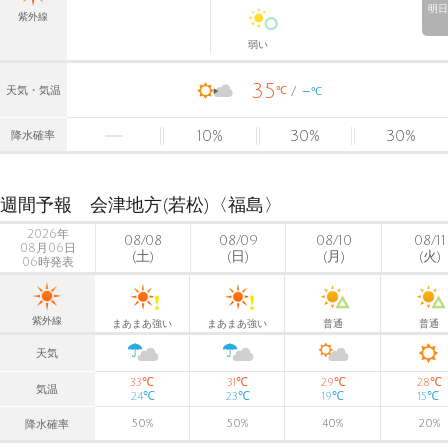
明日
紫外線
弱い
35
-
℃
天気・気温
℃
10
%
30
%
30
%
降水確率
週間予報 会津地方(若松)〈福島〉
2026年
08/08
08/09
08/10
08/11
08月06日
(土)
(日)
(月)
(火)
06時発表
紫外線
まあまあ強い
まあまあ強い
普通
普通
天気
℃
℃
℃
℃
33
31
29
28
気温
℃
℃
℃
℃
24
23
19
15
50
%
50
%
40
%
20
%
降水確率