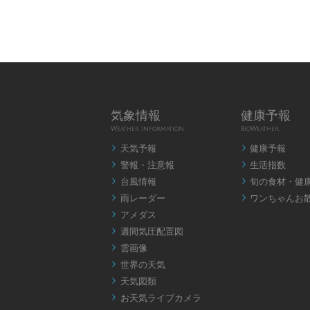
気象情報
健康予報
Weather Information
BioWeather
天気予報
健康予報


警報・注意報
生活指数


台風情報
旬の食材・健


雨レーダー
ワンちゃんお


アメダス

週間気圧配置図

雲画像

世界の天気

天気図類

お天気ライブカメラ
