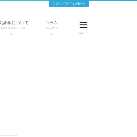
Contact
お問合せ
気象学について
コラム

bout BioWeather
Column
Menu

