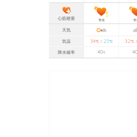
心筋梗塞
警戒
警
天気
34
25
32
気温
/
℃
℃
℃
40
4
降水確率
%