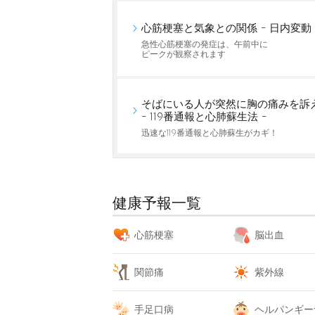
心筋梗塞と気象との関係 - 日内変動 
急性心筋梗塞の発症は、午前中に
ピークが観察されます
そばにいる人が突然に胸の痛みを訴
- 119番通報と心肺蘇生法 -
迅速な119番通報と心肺蘇生がカギ！
健康予報一覧
心筋梗塞
脳出血
関節痛
紫外線
手足口病
ヘルパンギー