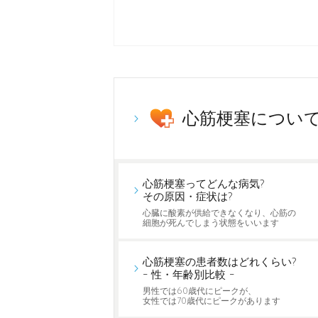
心筋梗塞につい
心筋梗塞ってどんな病気?
その原因・症状は?
心臓に酸素が供給できなくなり、心筋の
細胞が死んでしまう状態をいいます
心筋梗塞の患者数はどれくらい?
- 性・年齢別比較 -
男性では60歳代にピークが、
女性では70歳代にピークがあります