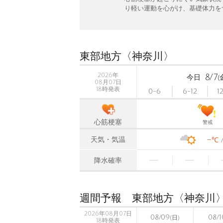
り軽い運動を心がけ、基礎体力を
東部地方〈神奈川〉
2026年
8/7
今日
(
08月07日
18時発表
0-6
6-12
1
心筋梗塞
警戒
-
天気・気温
℃
降水確率
週間予報 東部地方〈神奈川
2026年08月07日
08/09
08/1
(日)
18時発表