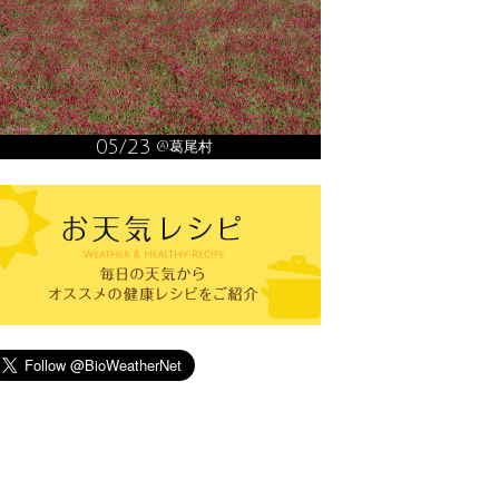
05/23
@葛尾村