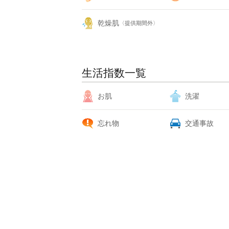
乾燥肌
〈提供期間外〉
生活指数一覧
お肌
洗濯
忘れ物
交通事故