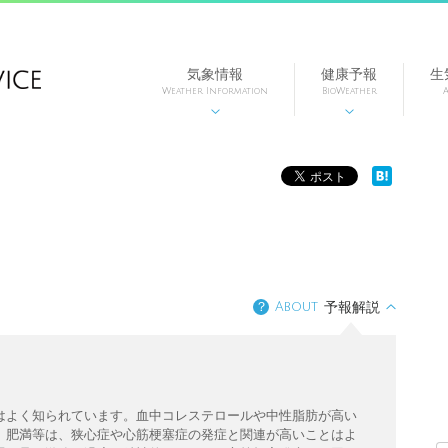
気象情報
健康予報
生
Weather Information
BioWeather
A


？
About
予報解説
はよく知られています。血中コレステロールや中性脂肪が高い
、肥満等は、狭心症や心筋梗塞症の発症と関連が高いことはよ