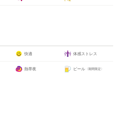
快適
体感ストレス
熱帯夜
ビール
〈期間限定〉