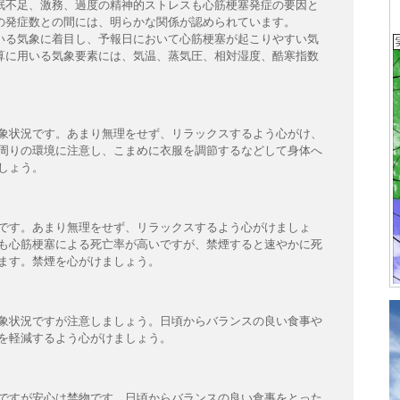
眠不足、激務、過度の精神的ストレスも心筋梗塞発症の要因と
の発症数との間には、明らかな関係が認められています。
いる気象に着目し、予報日において心筋梗塞が起こりやすい気
算に用いる気象要素には、気温、蒸気圧、相対湿度、酷寒指数
象状況です。あまり無理をせず、リラックスするよう心がけ、
周りの環境に注意し、こまめに衣服を調節するなどして身体へ
しょう。
です。あまり無理をせず、リラックスするよう心がけましょ
も心筋梗塞による死亡率が高いですが、禁煙すると速やかに死
ます。禁煙を心がけましょう。
象状況ですが注意しましょう。日頃からバランスの良い食事や
を軽減するよう心がけましょう。
ですが安心は禁物です。日頃からバランスの良い食事をとった